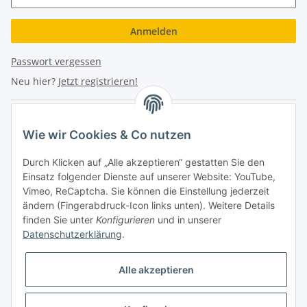
Anmelden
Passwort vergessen
Neu hier?
Jetzt registrieren!
Turboloch Austria e.U
Wie wir Cookies & Co nutzen
Hauptplatz 4
Durch Klicken auf „Alle akzeptieren“ gestatten Sie den
2870 Aspang
Einsatz folgender Dienste auf unserer Website: YouTube,
Vimeo, ReCaptcha. Sie können die Einstellung jederzeit
eMail: info@turboloch.at
ändern (Fingerabdruck-Icon links unten). Weitere Details
Tel: +43 (0)660/1314150
finden Sie unter
Konfigurieren
und in unserer
Datenschutzerklärung
.
Telefonische Erreichbarkeit
Alle akzeptieren
Di - Fr 9-17 Uhr / Fr 9-12 Uhr
Achtung keine Abholung mehr möglich!!!