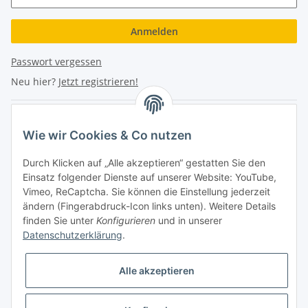
Anmelden
Passwort vergessen
Neu hier?
Jetzt registrieren!
Turboloch Austria e.U
Wie wir Cookies & Co nutzen
Hauptplatz 4
Durch Klicken auf „Alle akzeptieren“ gestatten Sie den
2870 Aspang
Einsatz folgender Dienste auf unserer Website: YouTube,
Vimeo, ReCaptcha. Sie können die Einstellung jederzeit
eMail: info@turboloch.at
ändern (Fingerabdruck-Icon links unten). Weitere Details
Tel: +43 (0)660/1314150
finden Sie unter
Konfigurieren
und in unserer
Datenschutzerklärung
.
Telefonische Erreichbarkeit
Alle akzeptieren
Di - Fr 9-17 Uhr / Fr 9-12 Uhr
Achtung keine Abholung mehr möglich!!!