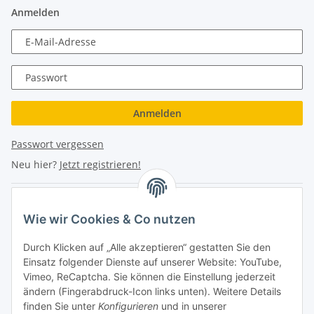
Anmelden
E-Mail-Adresse
Passwort
Anmelden
Passwort vergessen
Neu hier?
Jetzt registrieren!
Turboloch Austria e.U
Wie wir Cookies & Co nutzen
Hauptplatz 4
Durch Klicken auf „Alle akzeptieren“ gestatten Sie den
2870 Aspang
Einsatz folgender Dienste auf unserer Website: YouTube,
Vimeo, ReCaptcha. Sie können die Einstellung jederzeit
eMail: info@turboloch.at
ändern (Fingerabdruck-Icon links unten). Weitere Details
Tel: +43 (0)660/1314150
finden Sie unter
Konfigurieren
und in unserer