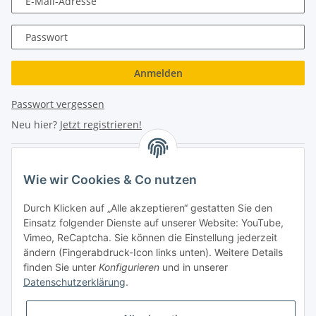
E-Mail-Adresse
Passwort
Anmelden
Passwort vergessen
Neu hier?
Jetzt registrieren!
Turboloch Austria e.U
Wie wir Cookies & Co nutzen
Hauptplatz 4
Durch Klicken auf „Alle akzeptieren“ gestatten Sie den
2870 Aspang
Einsatz folgender Dienste auf unserer Website: YouTube,
Vimeo, ReCaptcha. Sie können die Einstellung jederzeit
eMail: info@turboloch.at
ändern (Fingerabdruck-Icon links unten). Weitere Details
Tel: +43 (0)660/1314150
finden Sie unter
Konfigurieren
und in unserer
Datenschutzerklärung
.
Telefonische Erreichbarkeit