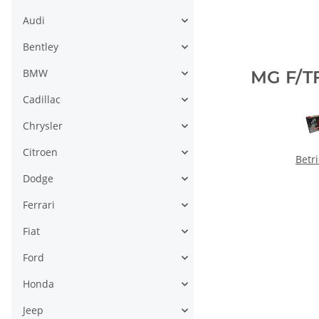
Audi
Bentley
BMW
MG F/T
Cadillac
Chrysler
Citroen
Betr
Dodge
Ferrari
Fiat
Ford
Honda
Jeep