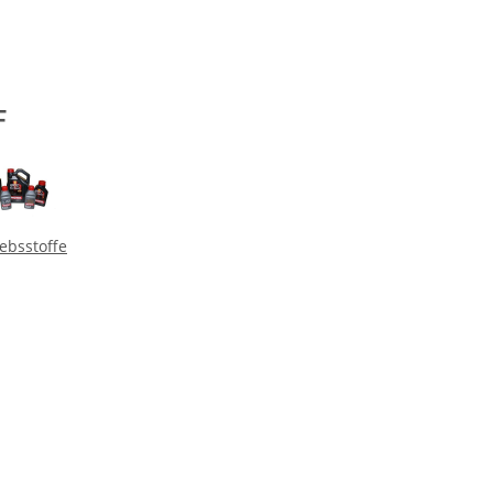
F
iebsstoffe