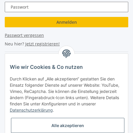
Passwort
Anmelden
Passwort vergessen
Neu hier?
Jetzt registrieren!
Turboloch Austria e.U
Wie wir Cookies & Co nutzen
Hauptplatz 4
Durch Klicken auf „Alle akzeptieren“ gestatten Sie den
2870 Aspang
Einsatz folgender Dienste auf unserer Website: YouTube,
Vimeo, ReCaptcha. Sie können die Einstellung jederzeit
eMail: info@turboloch.at
ändern (Fingerabdruck-Icon links unten). Weitere Details
Tel: +43 (0)660/1314150
finden Sie unter
Konfigurieren
und in unserer
Datenschutzerklärung
.
Telefonische Erreichbarkeit
Alle akzeptieren
Di - Fr 9-17 Uhr / Fr 9-12 Uhr