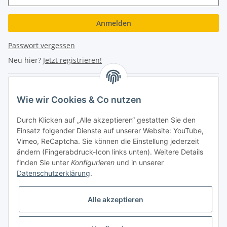
Anmelden
Passwort vergessen
Neu hier?
Jetzt registrieren!
Turboloch Austria e.U
Wie wir Cookies & Co nutzen
Hauptplatz 4
Durch Klicken auf „Alle akzeptieren“ gestatten Sie den
2870 Aspang
Einsatz folgender Dienste auf unserer Website: YouTube,
Vimeo, ReCaptcha. Sie können die Einstellung jederzeit
eMail: info@turboloch.at
ändern (Fingerabdruck-Icon links unten). Weitere Details
Tel: +43 (0)660/1314150
finden Sie unter
Konfigurieren
und in unserer
Datenschutzerklärung
.
Telefonische Erreichbarkeit
Alle akzeptieren
Di - Fr 9-17 Uhr / Fr 9-12 Uhr
Achtung keine Abholung mehr möglich!!!