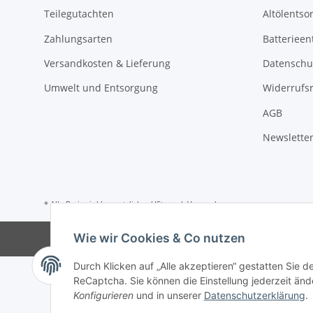
Teilegutachten
Altölentso
Zahlungsarten
Batterieen
Versandkosten & Lieferung
Datenschu
Umwelt und Entsorgung
Widerrufs
AGB
Newslette
* Alle Preise inkl. gesetzlicher USt., zzgl.
Versand
Wie wir Cookies & Co nutzen
© Tu
Durch Klicken auf „Alle akzeptieren“ gestatten Sie 
ReCaptcha. Sie können die Einstellung jederzeit ände
Konfigurieren
und in unserer
Datenschutzerklärung
.