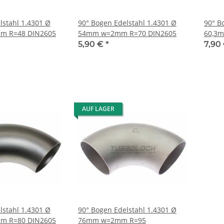
lstahl 1.4301 Ø
90° Bogen Edelstahl 1.4301 Ø
90° B
m R=48 DIN2605
54mm w=2mm R=70 DIN2605
60,3
5,90 €
*
7,90
AUF LAGER
lstahl 1.4301 Ø
90° Bogen Edelstahl 1.4301 Ø
m R=80 DIN2605
76mm w=2mm R=95