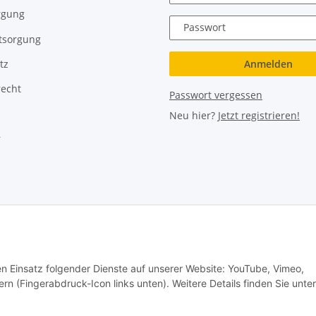
rgung
Passwort
tsorgung
Anmelden
tz
recht
Passwort vergessen
Neu hier?
Jetzt registrieren!
r
rboloch Austria e.U.
Besucherzähler: 2799827
den Einsatz folgender Dienste auf unserer Website: YouTube, Vimeo,
rn (Fingerabdruck-Icon links unten). Weitere Details finden Sie unter