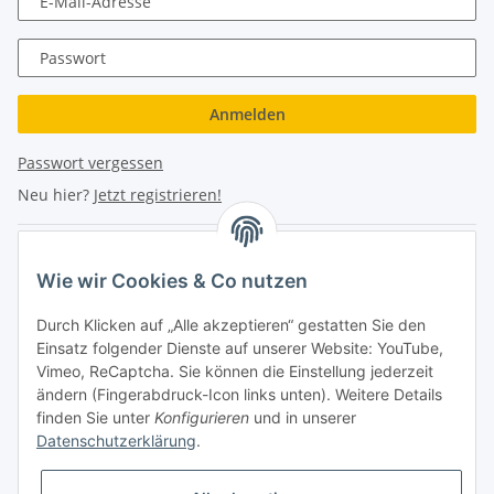
E-Mail-Adresse
Passwort
Anmelden
Passwort vergessen
Neu hier?
Jetzt registrieren!
Turboloch Austria e.U
Wie wir Cookies & Co nutzen
Hauptplatz 4
Durch Klicken auf „Alle akzeptieren“ gestatten Sie den
2870 Aspang
Einsatz folgender Dienste auf unserer Website: YouTube,
Vimeo, ReCaptcha. Sie können die Einstellung jederzeit
eMail: info@turboloch.at
ändern (Fingerabdruck-Icon links unten). Weitere Details
Tel: +43 (0)660/1314150
finden Sie unter
Konfigurieren
und in unserer
Datenschutzerklärung
.
Telefonische Erreichbarkeit