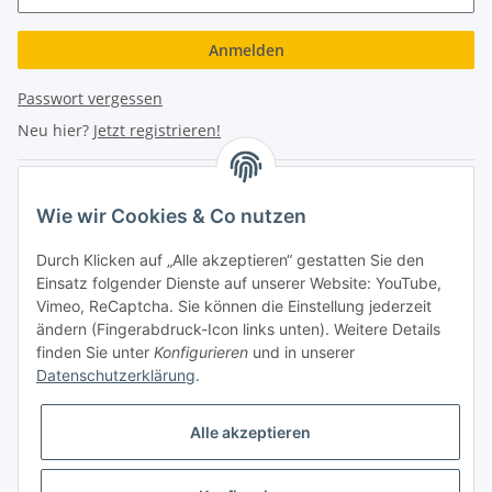
Anmelden
Passwort vergessen
Neu hier?
Jetzt registrieren!
Turboloch Austria e.U
Wie wir Cookies & Co nutzen
Hauptplatz 4
Durch Klicken auf „Alle akzeptieren“ gestatten Sie den
2870 Aspang
Einsatz folgender Dienste auf unserer Website: YouTube,
Vimeo, ReCaptcha. Sie können die Einstellung jederzeit
eMail: info@turboloch.at
ändern (Fingerabdruck-Icon links unten). Weitere Details
Tel: +43 (0)660/1314150
finden Sie unter
Konfigurieren
und in unserer
Datenschutzerklärung
.
Telefonische Erreichbarkeit
Alle akzeptieren
Di - Fr 9-17 Uhr / Fr 9-12 Uhr
Achtung keine Abholung mehr möglich!!!