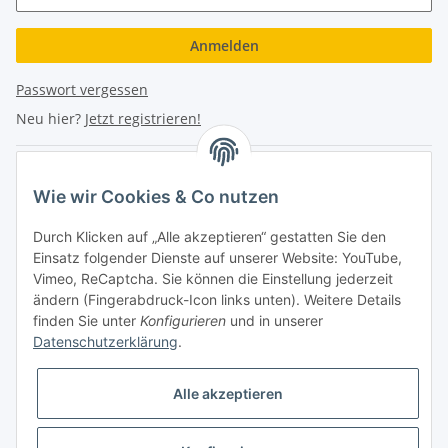
Anmelden
Passwort vergessen
Neu hier?
Jetzt registrieren!
Turboloch Austria e.U
Wie wir Cookies & Co nutzen
Hauptplatz 4
Durch Klicken auf „Alle akzeptieren“ gestatten Sie den
2870 Aspang
Einsatz folgender Dienste auf unserer Website: YouTube,
Vimeo, ReCaptcha. Sie können die Einstellung jederzeit
eMail: info@turboloch.at
ändern (Fingerabdruck-Icon links unten). Weitere Details
Tel: +43 (0)660/1314150
finden Sie unter
Konfigurieren
und in unserer
Datenschutzerklärung
.
Telefonische Erreichbarkeit
Alle akzeptieren
Di - Fr 9-17 Uhr / Fr 9-12 Uhr
Achtung keine Abholung mehr möglich!!!