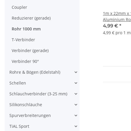
Coupler
1m x 22mm x 
Reduzierer (gerade)
Aluminium Roh
EN AW-6060
4,99 €
*
Rohr 1000 mm
4,99 € pro 1 m
T-Verbinder
Verbinder (gerade)
Verbinder 90°
Rohre & Bögen (Edelstahl)
Schellen
Schlauchverbinder (3-25 mm)
Silikonschläuche
Spurverbreiterungen
TiAL Sport