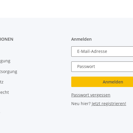
IONEN
Anmelden
E-Mail-Adresse
rgung
Passwort
tsorgung
Anmelden
tz
recht
Passwort vergessen
Neu hier?
Jetzt registrieren!
r