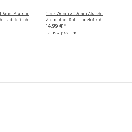
1.5mm Alurohr
1m x 76mm x 2.5mm Alurohr
r Ladeluftrohr
Aluminium Rohr Ladeluftrohr
EN AW-6060
14,99 €
*
14,99 € pro 1 m