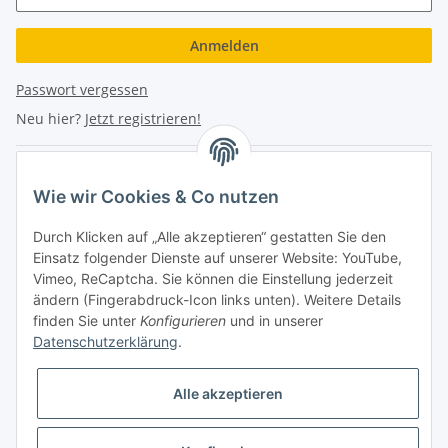
Anmelden
Passwort vergessen
Neu hier?
Jetzt registrieren!
Turboloch Austria e.U
Wie wir Cookies & Co nutzen
Hauptplatz 4
Durch Klicken auf „Alle akzeptieren“ gestatten Sie den
2870 Aspang
Einsatz folgender Dienste auf unserer Website: YouTube,
Vimeo, ReCaptcha. Sie können die Einstellung jederzeit
eMail: info@turboloch.at
ändern (Fingerabdruck-Icon links unten). Weitere Details
Tel: +43 (0)660/1314150
finden Sie unter
Konfigurieren
und in unserer
Datenschutzerklärung
.
Telefonische Erreichbarkeit
Alle akzeptieren
Di - Fr 9-17 Uhr / Fr 9-12 Uhr
Achtung keine Abholung mehr möglich!!!