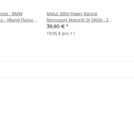
pipe - BMW
Motul 300V Power Racing
o - VBand Flansch
Rennsport Motoröl Öl 5W30 - 2L
D:105mm 1.4301
104241
39,90 €
*
19,95 € pro 1 l