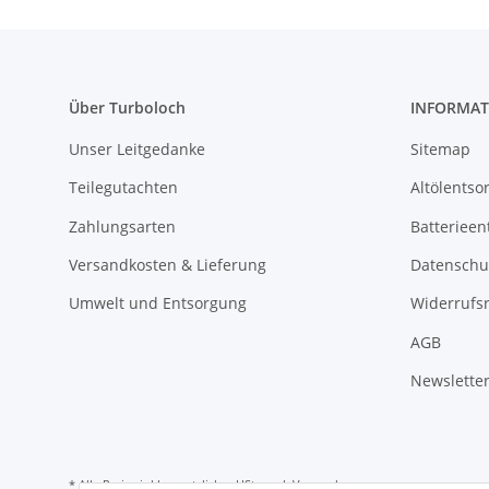
Über Turboloch
INFORMAT
Unser Leitgedanke
Sitemap
Teilegutachten
Altölentso
Zahlungsarten
Batterieen
Versandkosten & Lieferung
Datenschu
Umwelt und Entsorgung
Widerrufs
AGB
Newslette
* Alle Preise inkl. gesetzlicher USt., zzgl.
Versand