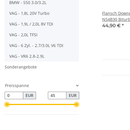
BMW - S50 3.0/3.2L
VAG - 1,8L 20V Turbo
Flansch Down
N54B30 Biturb
VAG - 1,9L / 2,0L 8V TDI
ID:72-78mm A
44,90 €
*
VAG - 2,0L TFSI
VAG - 6 Zyl. - 2.7/3.0L V6 TDI
VAG - VR6 2.8-2.9L
Sonderangebote
Preisspanne
EUR
EUR