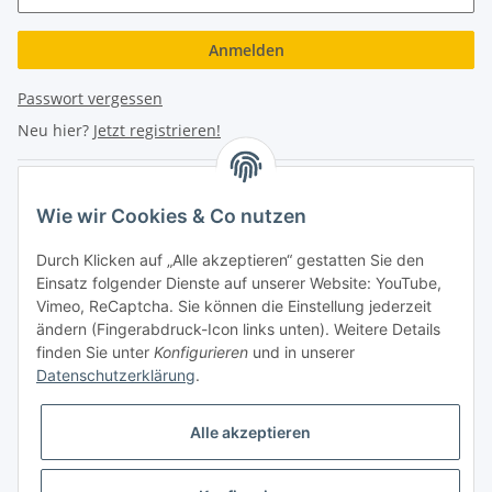
Anmelden
Passwort vergessen
Neu hier?
Jetzt registrieren!
Turboloch Austria e.U
Wie wir Cookies & Co nutzen
Hauptplatz 4
Durch Klicken auf „Alle akzeptieren“ gestatten Sie den
2870 Aspang
Einsatz folgender Dienste auf unserer Website: YouTube,
Vimeo, ReCaptcha. Sie können die Einstellung jederzeit
eMail: info@turboloch.at
ändern (Fingerabdruck-Icon links unten). Weitere Details
Tel: +43 (0)660/1314150
finden Sie unter
Konfigurieren
und in unserer
Datenschutzerklärung
.
Telefonische Erreichbarkeit
Alle akzeptieren
Di - Fr 9-17 Uhr / Fr 9-12 Uhr
Achtung keine Abholung mehr möglich!!!