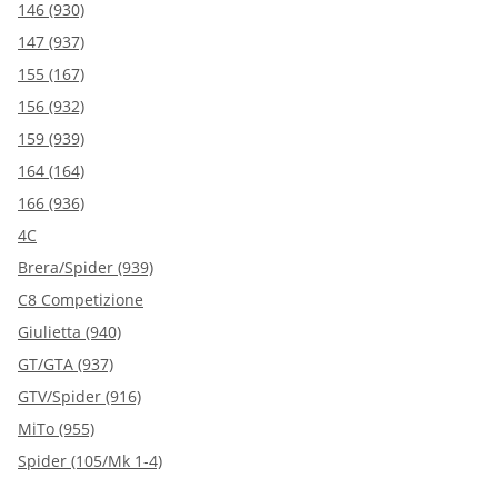
146 (930)
147 (937)
155 (167)
156 (932)
159 (939)
164 (164)
166 (936)
4C
Brera/Spider (939)
C8 Competizione
Giulietta (940)
GT/GTA (937)
GTV/Spider (916)
MiTo (955)
Spider (105/Mk 1-4)