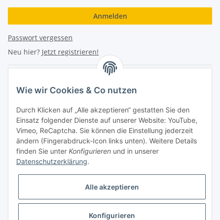
Anmelden
Passwort vergessen
Neu hier?
Jetzt registrieren!
Turboloch Austria e.U
Wie wir Cookies & Co nutzen
Hauptplatz 4
Durch Klicken auf „Alle akzeptieren“ gestatten Sie den
2870 Aspang
Einsatz folgender Dienste auf unserer Website: YouTube,
Vimeo, ReCaptcha. Sie können die Einstellung jederzeit
eMail: info@turboloch.at
ändern (Fingerabdruck-Icon links unten). Weitere Details
Tel: +43 (0)660/1314150
finden Sie unter
Konfigurieren
und in unserer
Datenschutzerklärung
.
Telefonische Erreichbarkeit
Alle akzeptieren
Di - Fr 9-17 Uhr / Fr 9-12 Uhr
Achtung keine Abholung mehr möglich!!!
Konfigurieren