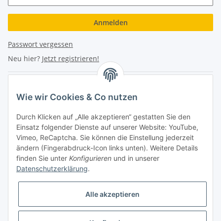
Anmelden
Passwort vergessen
Neu hier?
Jetzt registrieren!
Turboloch Austria e.U
Wie wir Cookies & Co nutzen
Hauptplatz 4
Durch Klicken auf „Alle akzeptieren“ gestatten Sie den
2870 Aspang
Einsatz folgender Dienste auf unserer Website: YouTube,
Vimeo, ReCaptcha. Sie können die Einstellung jederzeit
eMail: info@turboloch.at
ändern (Fingerabdruck-Icon links unten). Weitere Details
Tel: +43 (0)660/1314150
finden Sie unter
Konfigurieren
und in unserer
Datenschutzerklärung
.
Telefonische Erreichbarkeit
Alle akzeptieren
Di - Fr 9-17 Uhr / Fr 9-12 Uhr
Achtung keine Abholung mehr möglich!!!