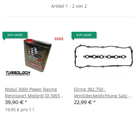
Artikel 1 - 2 von 2
AUF LAGER
AUF LAGER
Motul 300V Power Racing
Elring 382.750 -
Rennsport Motoröl Öl 5W30
Ventildeckeldichtung Satz -
- 2L 104241
BMW M54 (ab Bj. 09.2002)
39,90 €
*
22,99 €
*
19,95 € pro 1 l