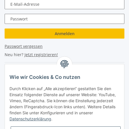
E-Mail-Adresse
Passwort
Anmelden
Passwort vergessen
Neu hier?
Jetzt registrieren!
Turboloch Austria e.U
Wie wir Cookies & Co nutzen
Hauptplatz 4
Durch Klicken auf „Alle akzeptieren“ gestatten Sie den
2870 Aspang
Einsatz folgender Dienste auf unserer Website: YouTube,
Vimeo, ReCaptcha. Sie können die Einstellung jederzeit
eMail: info@turboloch.at
ändern (Fingerabdruck-Icon links unten). Weitere Details
Tel: +43 (0)660/1314150
finden Sie unter
Konfigurieren
und in unserer
Datenschutzerklärung
.
Telefonische Erreichbarkeit