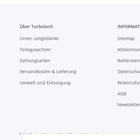
Über Turboloch
INFORMAT
Unser Leitgedanke
Sitemap
Teilegutachten
Altölentso
Zahlungsarten
Batterieen
Versandkosten & Lieferung
Datenschu
Umwelt und Entsorgung
Widerrufs
AGB
Newslette
* Alle Preise inkl. gesetzlicher USt., zzgl.
Versand