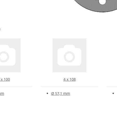
h
 x 100
4 x 108
mm
Ø 57,1 mm