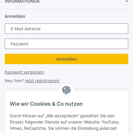
INFORMATIONEN
Anmelden
E-Mail-Adresse
Passwort
Anmelden
Passwort vergessen
Neu hier?
Jetzt registrieren!
Turboloch Austria e.U
Wie wir Cookies & Co nutzen
Hauptplatz 4
Durch Klicken auf „Alle akzeptieren“ gestatten Sie den
2870 Aspang
Einsatz folgender Dienste auf unserer Website: YouTube,
Vimeo, ReCaptcha. Sie können die Einstellung jederzeit
eMail: info@turboloch.at