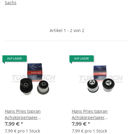
Sachs
Artikel 1 - 2 von 2
AUF LAGER
AUF LAGER
Hans Pries topran
Hans Pries topran
Achskörperlager
Achskörperlager
Hinterachse
Hinterachse
7,99 €
*
7,99 €
*
Gummimetallager 103057
Gummimetallager 108243
7,99 € pro 1 Stück
7,99 € pro 1 Stück