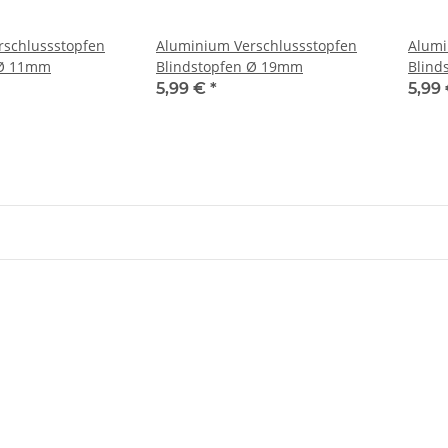
rschlussstopfen
Aluminium Verschlussstopfen
Alumi
 Ø 11mm
Blindstopfen Ø 19mm
Blind
5,99 €
*
5,99