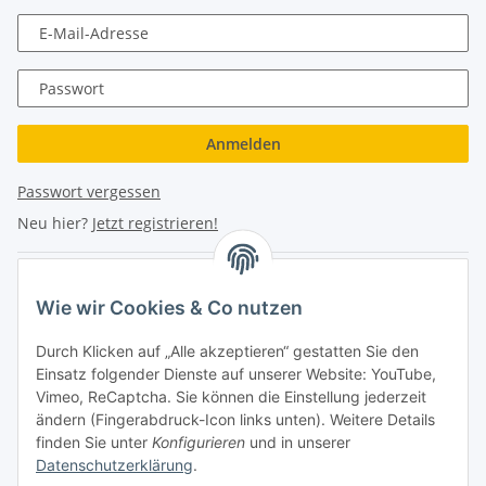
E-Mail-Adresse
Passwort
Anmelden
Passwort vergessen
Neu hier?
Jetzt registrieren!
Turboloch Austria e.U
Wie wir Cookies & Co nutzen
Hauptplatz 4
Durch Klicken auf „Alle akzeptieren“ gestatten Sie den
2870 Aspang
Einsatz folgender Dienste auf unserer Website: YouTube,
Vimeo, ReCaptcha. Sie können die Einstellung jederzeit
eMail: info@turboloch.at
ändern (Fingerabdruck-Icon links unten). Weitere Details
Tel: +43 (0)660/1314150
finden Sie unter
Konfigurieren
und in unserer
Datenschutzerklärung
.
Telefonische Erreichbarkeit