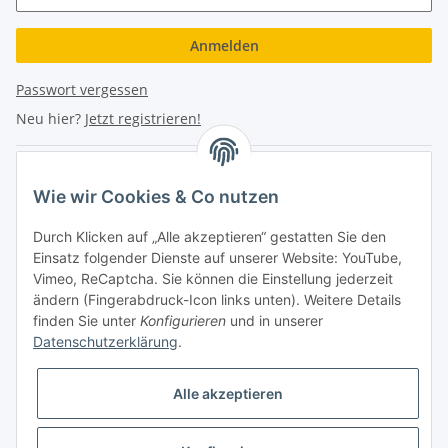
Anmelden
Passwort vergessen
Neu hier?
Jetzt registrieren!
Turboloch Austria e.U
Wie wir Cookies & Co nutzen
Hauptplatz 4
Durch Klicken auf „Alle akzeptieren“ gestatten Sie den
2870 Aspang
Einsatz folgender Dienste auf unserer Website: YouTube,
Vimeo, ReCaptcha. Sie können die Einstellung jederzeit
eMail: info@turboloch.at
ändern (Fingerabdruck-Icon links unten). Weitere Details
Tel: +43 (0)660/1314150
finden Sie unter
Konfigurieren
und in unserer
Datenschutzerklärung
.
Telefonische Erreichbarkeit
Alle akzeptieren
Di - Fr 9-17 Uhr / Fr 9-12 Uhr
Achtung keine Abholung mehr möglich!!!