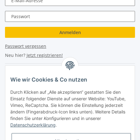
E-Mail-Adresse
Passwort
Anmelden
Passwort vergessen
Neu hier?
Jetzt registrieren!
Turboloch Austria e.U
Wie wir Cookies & Co nutzen
Hauptplatz 4
Durch Klicken auf „Alle akzeptieren“ gestatten Sie den
2870 Aspang
Einsatz folgender Dienste auf unserer Website: YouTube,
Vimeo, ReCaptcha. Sie können die Einstellung jederzeit
eMail: info@turboloch.at
ändern (Fingerabdruck-Icon links unten). Weitere Details
Tel: +43 (0)660/1314150
finden Sie unter
Konfigurieren
und in unserer
Datenschutzerklärung
.
Telefonische Erreichbarkeit