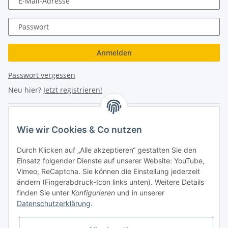
E-Mail-Adresse
Passwort
Anmelden
Passwort vergessen
Neu hier?
Jetzt registrieren!
Turboloch Austria e.U
Wie wir Cookies & Co nutzen
Hauptplatz 4
Durch Klicken auf „Alle akzeptieren“ gestatten Sie den
2870 Aspang
Einsatz folgender Dienste auf unserer Website: YouTube,
Vimeo, ReCaptcha. Sie können die Einstellung jederzeit
eMail: info@turboloch.at
ändern (Fingerabdruck-Icon links unten). Weitere Details
Tel: +43 (0)660/1314150
finden Sie unter
Konfigurieren
und in unserer
Datenschutzerklärung
.
Telefonische Erreichbarkeit