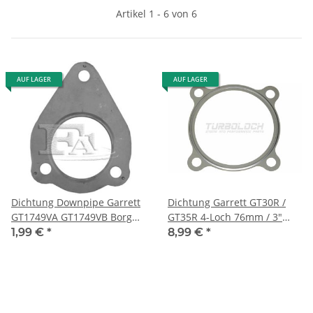
Artikel 1 - 6 von 6
AUF LAGER
AUF LAGER
Dichtung Downpipe Garrett
Dichtung Garrett GT30R /
GT1749VA GT1749VB Borg
GT35R 4-Loch 76mm / 3"
Warner BV39 BV43 Edelstahl
Edelstahl V2A
1,99 €
*
8,99 €
*