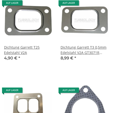
AUF LAGER
AUF LAGER
Dichtung Garrett T25
Dichtung Garrett T3 0,5mm
Edelstahl V2A
Edelstahl V2A GT3071R
GT3076R GTX3071R
4,90 €
*
8,99 €
*
GTX3076R
AUF LAGER
AUF LAGER