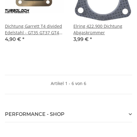
Dichtung Garrett T4 divided
Elring 422.900 Dichtung
Edelstahl - GT35 GT37 GT40
Abgaskrümmer
GT42 GT45
4,90 €
*
3,99 €
*
Artikel 1 - 6 von 6
PERFORMANCE - SHOP