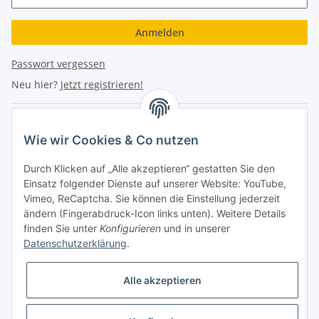
Anmelden
Passwort vergessen
Neu hier?
Jetzt registrieren!
Turboloch Austria e.U
Wie wir Cookies & Co nutzen
Hauptplatz 4
Durch Klicken auf „Alle akzeptieren“ gestatten Sie den
2870 Aspang
Einsatz folgender Dienste auf unserer Website: YouTube,
Vimeo, ReCaptcha. Sie können die Einstellung jederzeit
eMail: info@turboloch.at
ändern (Fingerabdruck-Icon links unten). Weitere Details
Tel: +43 (0)660/1314150
finden Sie unter
Konfigurieren
und in unserer
Datenschutzerklärung
.
Telefonische Erreichbarkeit
Alle akzeptieren
Di - Fr 9-17 Uhr / Fr 9-12 Uhr
Achtung keine Abholung mehr möglich!!!