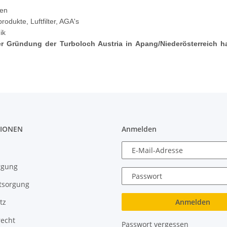
len
odukte, Luftfilter, AGA's
ik
der Gründung der Turboloch Austria in Apang/Niederösterreich h
IONEN
Anmelden
E-Mail-Adresse
rgung
Passwort
tsorgung
Anmelden
tz
recht
Passwort vergessen