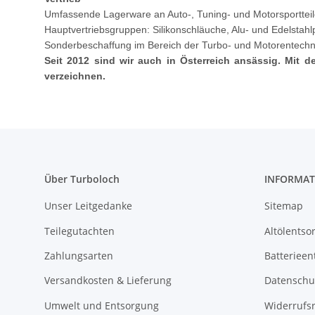
Umfassende Lagerware an Auto-, Tuning- und Motorsporttei
Hauptvertriebsgruppen: Silikonschläuche, Alu- und Edelstahlpr
Sonderbeschaffung im Bereich der Turbo- und Motorentechn
Seit 2012 sind wir auch in Österreich ansässig. Mit 
verzeichnen.
Über Turboloch
INFORMAT
Unser Leitgedanke
Sitemap
Teilegutachten
Altölentso
Zahlungsarten
Batterieen
Versandkosten & Lieferung
Datenschu
Umwelt und Entsorgung
Widerrufs