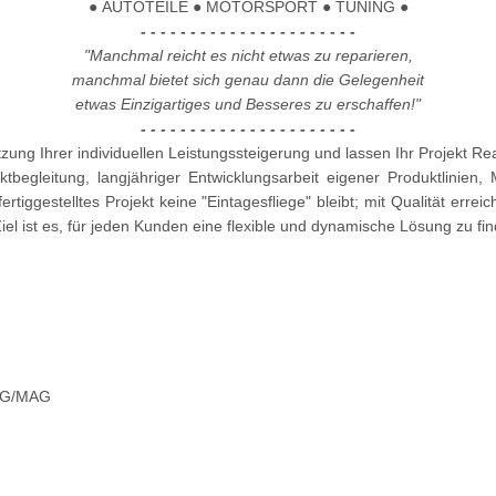
●
AUTOTEILE
●
MOTORSPORT
●
TUNING
●
- - - - - - - - - - - - - - - - - - - - - -
"Manchmal reicht es nicht etwas zu reparieren,
manchmal bietet sich genau dann die Gelegenheit
etwas Einzigartiges und Besseres zu erschaffen!"
- - - - - - - - - - - - - - - - - - - - - -
zung Ihrer individuellen Leistungssteigerung und lassen Ihr Projekt Re
tbegleitung, langjähriger Entwicklungsarbeit eigener Produktlinien,
ertiggestelltes Projekt keine "Eintagesfliege" bleibt; mit Qualität erre
el ist es, für jeden Kunden eine flexible und dynamische Lösung zu fi
MIG/MAG