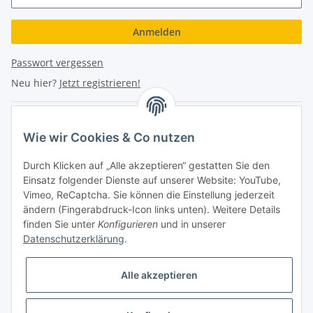
Anmelden
Passwort vergessen
Neu hier?
Jetzt registrieren!
Turboloch Austria e.U
Wie wir Cookies & Co nutzen
Hauptplatz 4
Durch Klicken auf „Alle akzeptieren“ gestatten Sie den
2870 Aspang
Einsatz folgender Dienste auf unserer Website: YouTube,
Vimeo, ReCaptcha. Sie können die Einstellung jederzeit
eMail: info@turboloch.at
ändern (Fingerabdruck-Icon links unten). Weitere Details
Tel: +43 (0)660/1314150
finden Sie unter
Konfigurieren
und in unserer
Datenschutzerklärung
.
Telefonische Erreichbarkeit
Alle akzeptieren
Di - Fr 9-17 Uhr / Fr 9-12 Uhr
Achtung keine Abholung mehr möglich!!!