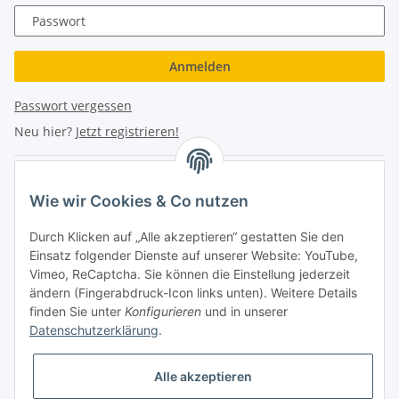
Passwort
Anmelden
Passwort vergessen
Neu hier?
Jetzt registrieren!
Turboloch Austria e.U
Wie wir Cookies & Co nutzen
Hauptplatz 4
Durch Klicken auf „Alle akzeptieren“ gestatten Sie den
2870 Aspang
Einsatz folgender Dienste auf unserer Website: YouTube,
Vimeo, ReCaptcha. Sie können die Einstellung jederzeit
eMail: info@turboloch.at
ändern (Fingerabdruck-Icon links unten). Weitere Details
Tel: +43 (0)660/1314150
finden Sie unter
Konfigurieren
und in unserer
Datenschutzerklärung
.
Telefonische Erreichbarkeit
Alle akzeptieren
Di - Fr 9-17 Uhr / Fr 9-12 Uhr