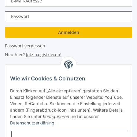
E-Mail-Adresse
Passwort
Anmelden
Passwort vergessen
Neu hier?
Jetzt registrieren!
Turboloch Austria e.U
Wie wir Cookies & Co nutzen
Hauptplatz 4
Durch Klicken auf „Alle akzeptieren“ gestatten Sie den
2870 Aspang
Einsatz folgender Dienste auf unserer Website: YouTube,
Vimeo, ReCaptcha. Sie können die Einstellung jederzeit
eMail: info@turboloch.at
ändern (Fingerabdruck-Icon links unten). Weitere Details
Tel: +43 (0)660/1314150
finden Sie unter
Konfigurieren
und in unserer
Datenschutzerklärung
.
Telefonische Erreichbarkeit