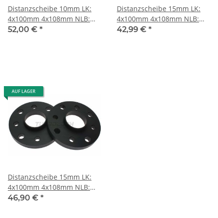
Distanzscheibe 10mm LK:
Distanzscheibe 15mm LK:
4x100mm 4x108mm NLB:
4x100mm 4x108mm NLB:
57,1mm - mit
57,1mm - mit
52,00 €
*
42,99 €
*
Felgenzentrierung
Felgenzentrierung
AUF LAGER
Distanzscheibe 15mm LK:
4x100mm 4x108mm NLB:
57,1mm - mit
46,90 €
*
Felgenzentrierung "Black
Edition"