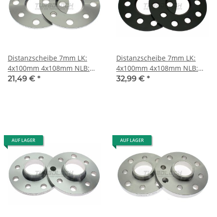
Distanzscheibe 7mm LK:
Distanzscheibe 7mm LK:
4x100mm 4x108mm NLB:
4x100mm 4x108mm NLB:
57,1mm
57,1mm "Black Edition"
21,49 €
*
32,99 €
*
AUF LAGER
AUF LAGER