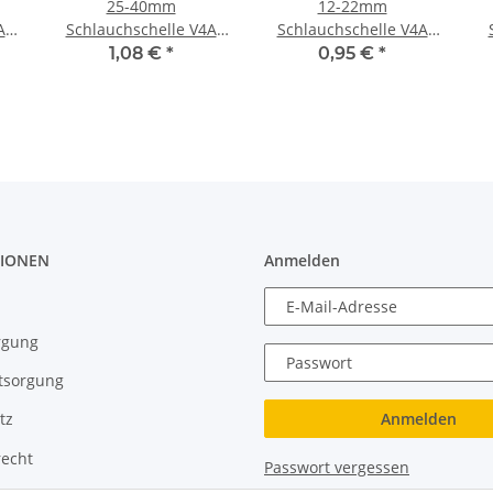
25-40mm
12-22mm
A
Schlauchschelle V4A
Schlauchschelle V4A
B:9mm
B:9mm
1,08 €
*
0,95 €
*
IONEN
Anmelden
E-Mail-Adresse
rgung
Passwort
tsorgung
Anmelden
tz
recht
Passwort vergessen