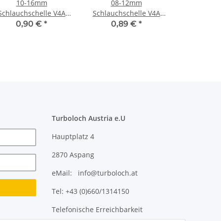
10-16mm
08-12mm
Schlauchschelle V4A
Schlauchschelle V4A
B:9mm
B:9mm
0,90 €
*
0,89 €
*
Turboloch Austria e.U
Hauptplatz 4
2870 Aspang
eMail: info@turboloch.at
Tel: +43 (0)660/1314150
Telefonische Erreichbarkeit