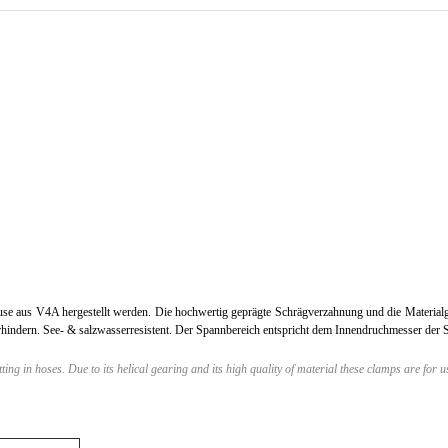
äuse aus V4A hergestellt werden. Die hochwertig geprägte Schrägverzahnung und die Materia
rhindern. See- & salzwasserresistent. Der Spannbereich entspricht dem Innendruchmesser der S
ing in hoses. Due to its helical gearing and its high quality of material these clamps are for 