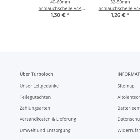
40-60mm
32-50mm
Schlauchschelle V4A
Schlauchschelle V4
B:12mm
B:12mm
1,30 €
*
1,26 €
*
Über Turboloch
INFORMAT
Unser Leitgedanke
Sitemap
Teilegutachten
Altölentso
Zahlungsarten
Batterieen
Versandkosten & Lieferung
Datenschu
Umwelt und Entsorgung
Widerrufs