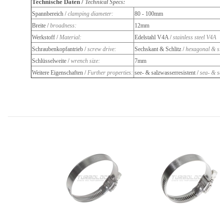
Technische Daten /
Technical Specs:
Spannbereich /
clamping diameter:
80 - 100mm
Breite /
broadness:
12mm
Werkstoff /
Material:
Edelstahl V4A /
stainless steel V4A
Schraubenkopfantrieb /
screw drive:
Sechskant & Schlitz /
hexagonal & s
Schlüsselweite /
wrench size:
7mm
Weitere Eigenschaften /
Further properties:
see- & salzwasserresistent /
sea- & s