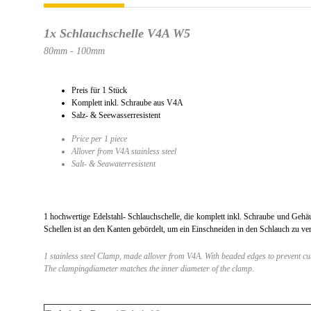
1x Schlauchschelle V4A W5
80mm - 100mm
Preis für 1 Stück
Komplett inkl. Schraube aus V4A
Salz- & Seewasserresistent
Price per 1 piece
Allover from V4A stainless steel
Salt- & Seawaterresistent
1 hochwertige Edelstahl- Schlauchschelle, die komplett inkl. Schraube und Geh
Schellen ist an den Kanten gebördelt, um ein Einschneiden in den Schlauch zu ve
1 stainless steel Clamp, made allover from V4A. With beaded edges to prevent cutt
The clampingdiameter matches the inner diameter of the clamp.