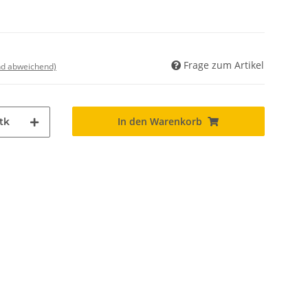
Frage zum Artikel
nd abweichend)
In den Warenkorb
tk