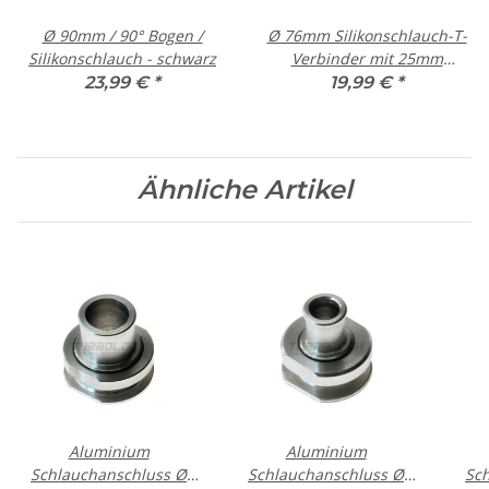
Ø 90mm / 90° Bogen /
Ø 76mm Silikonschlauch-T-
Silikonschlauch - schwarz
Verbinder mit 25mm
Anschluss - schwarz
23,99 €
*
19,99 €
*
Ähnliche Artikel
Aluminium
Aluminium
Schlauchanschluss Ø
Schlauchanschluss Ø
Sc