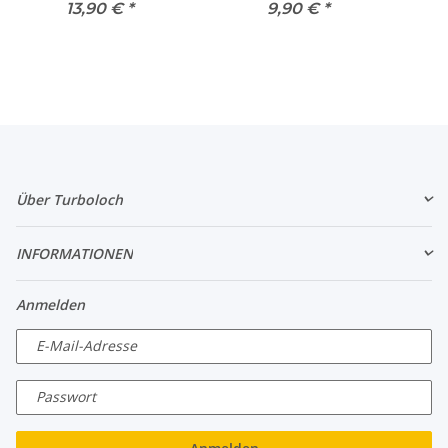
19mm für
10mm für
13,90 €
*
9,90 €
*
Silikonschläuche
Silikonschläuche
Über Turboloch
INFORMATIONEN
Anmelden
E-Mail-Adresse
Passwort