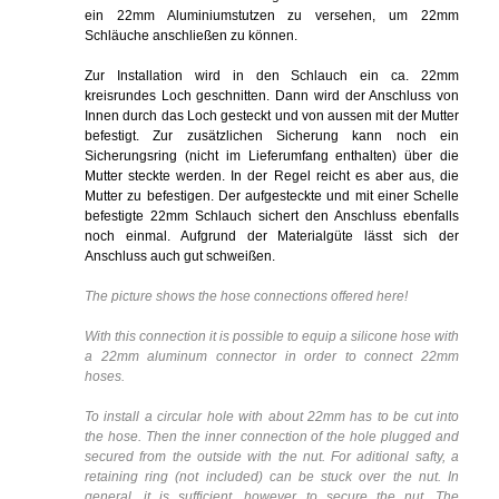
ein 22mm Aluminiumstutzen zu versehen, um 22mm
Schläuche anschließen zu können.
Zur Installation wird in den Schlauch ein ca. 22mm
kreisrundes Loch geschnitten. Dann wird der Anschluss von
Innen durch das Loch gesteckt und von aussen mit der Mutter
befestigt. Zur zusätzlichen Sicherung kann noch ein
Sicherungsring (nicht im Lieferumfang enthalten) über die
Mutter steckte werden. In der Regel reicht es aber aus, die
Mutter zu befestigen. Der aufgesteckte und mit einer Schelle
befestigte 22mm Schlauch sichert den Anschluss ebenfalls
noch einmal. Aufgrund der Materialgüte lässt sich der
Anschluss auch gut schweißen.
The picture shows the hose connections offered here!
With this connection it is possible to equip a silicone hose with
a 22mm aluminum connector in order to connect 22mm
hoses.
To install a circular hole with about 22mm has to be cut into
the hose. Then the inner connection of the hole plugged and
secured from the outside with the nut. For aditional safty, a
retaining ring (not included) can be stuck over the nut. In
general, it is sufficient, however, to secure the nut. The