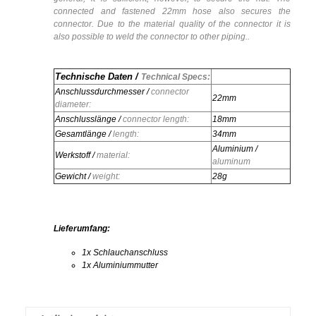
connected and fastened 22mm hose also secures the
connector. Due to the material quality of the connector it is
also possible to weld the connector to other piping..
Technische Daten /
Technical Specs:
Anschlussdurchmesser /
connector
22mm
diameter:
Anschlusslänge /
connector length:
18mm
Gesamtlänge /
length:
34mm
Aluminium /
Werkstoff /
material:
aluminum
Gewicht /
weight:
28g
Lieferumfang:
1x Schlauchanschluss
1x Aluminiummutter