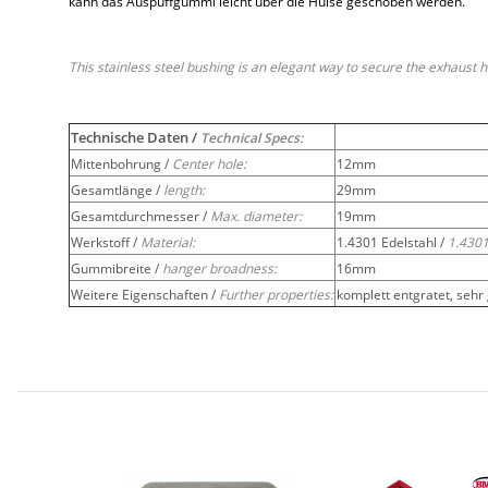
kann das Auspuffgummi leicht über die Hülse geschoben werden.
This stainless steel bushing is an elegant way to secure the exhaust 
Technische Daten /
Technical Specs:
Mittenbohrung /
Center hole:
12mm
Gesamtlänge /
length:
29mm
Gesamtdurchmesser /
Max. diameter:
19mm
Werkstoff /
Material:
1.4301 Edelstahl /
1.4301
Gummibreite /
hanger broadness:
16mm
Weitere Eigenschaften /
Further properties:
komplett entgratet, sehr