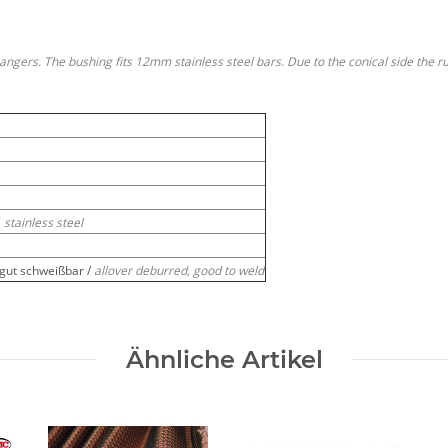
hangers. The bushing fits 12mm stainless steel bars. Due to the conical side the
 stainless steel
 gut schweißbar /
allover deburred, good to weld
Ähnliche Artikel