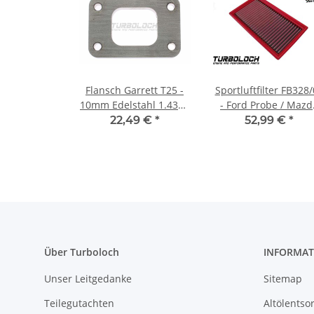
Flansch Garrett T25 -
Sportluftfilter FB328
10mm Edelstahl 1.4301
- Ford Probe / Mazd
- GT28 GTx28 (M8
MX-5 Miata 2 626
22,49 €
*
52,99 €
*
Gewinde)
Roadster
Über Turboloch
INFORMAT
Unser Leitgedanke
Sitemap
Teilegutachten
Altölentso