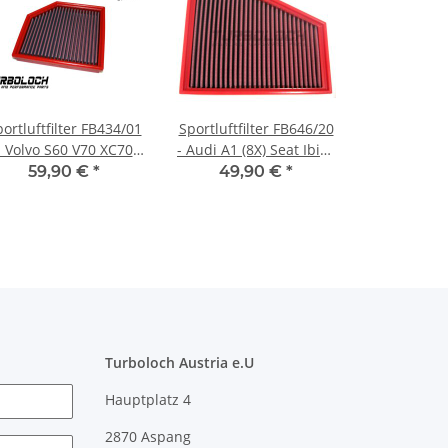
ortluftfilter FB434/01
Sportluftfilter FB646/20
- Volvo S60 V70 XC70
- Audi A1 (8X) Seat Ibiza
XC90
(6J) Polo (6R)
59,90 €
*
49,90 €
*
Turboloch Austria e.U
Hauptplatz 4
2870 Aspang