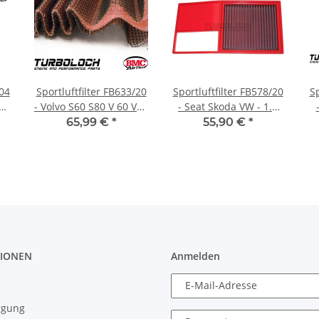
/04
Sportluftfilter FB633/20
Sportluftfilter FB578/20
Sp
a
- Volvo S60 S80 V 60 V70
- Seat Skoda VW - 1.4
XC60 XC70 XC90
16V
65,99 €
*
55,90 €
*
IONEN
Anmelden
E-Mail-Adresse
rgung