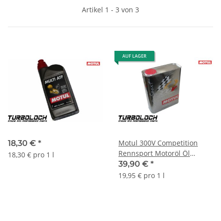
Artikel 1 - 3 von 3
AUF LAGER
Motul 300V Competition
18,30 €
*
Rennsport Motoröl Öl
18,30 € pro 1 l
15W50 - 2L 104244
39,90 €
*
19,95 € pro 1 l