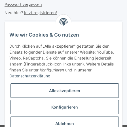
Passwort vergessen
Neu hier?
Jetzt registrieren!
Turboloch Austria e.U
Wie wir Cookies & Co nutzen
Hauptplatz 4
Durch Klicken auf „Alle akzeptieren“ gestatten Sie den
2870 Aspang
Einsatz folgender Dienste auf unserer Website: YouTube,
Vimeo, ReCaptcha. Sie können die Einstellung jederzeit
eMail: info@turboloch.at
ändern (Fingerabdruck-Icon links unten). Weitere Details
Tel: +43 (0)660/1314150
finden Sie unter
Konfigurieren
und in unserer
Datenschutzerklärung
.
Telefonische Erreichbarkeit
Alle akzeptieren
Di - Fr 9-17 Uhr / Fr 9-12 Uhr
Achtung keine Abholung mehr möglich!!!
Konfigurieren
Impressum
* Alle Preise inkl. gesetzlicher USt., zzgl.
Versand
Ablehnen