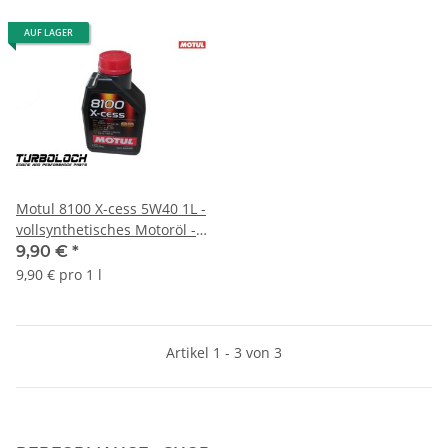
AUF LAGER
Motul 8100 X-cess 5W40 1L -
vollsynthetisches Motoröl -
BMW MB Porsche VW
9,90 €
*
(102784)
9,90 € pro 1 l
Artikel 1 - 3 von 3