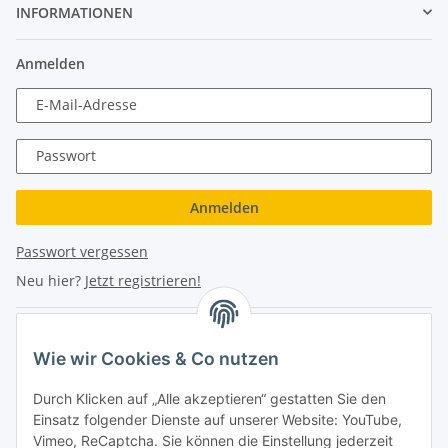
INFORMATIONEN
Anmelden
E-Mail-Adresse
Passwort
Anmelden
Passwort vergessen
Neu hier?
Jetzt registrieren!
Turboloch Austria e.U
Wie wir Cookies & Co nutzen
Hauptplatz 4
Durch Klicken auf „Alle akzeptieren“ gestatten Sie den
2870 Aspang
Einsatz folgender Dienste auf unserer Website: YouTube,
Vimeo, ReCaptcha. Sie können die Einstellung jederzeit
eMail: info@turboloch.at