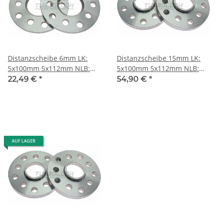
Distanzscheibe 6mm LK:
Distanzscheibe 15mm LK:
5x100mm 5x112mm NLB:
5x100mm 5x112mm NLB:
57,1mm
57,1mm - mit
22,49 €
*
54,90 €
*
Felgenzentrierung
AUF LAGER