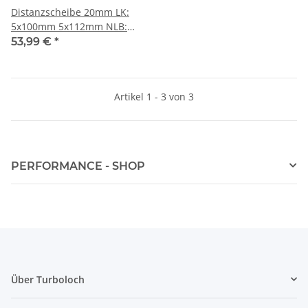
Distanzscheibe 20mm LK:
5x100mm 5x112mm NLB:
57,1mm - mit
53,99 €
*
Felgenzentrierung
Artikel 1 - 3 von 3
PERFORMANCE - SHOP
Über Turboloch