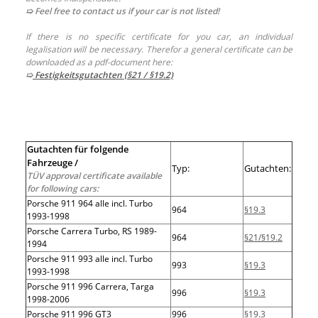
➯ Feel free to contact us if your car is not listed!
If there is no specific certificate for you car, an individual
legalisation will be necessary. Therefor a general certificate can be
downloaded as a pdf-document here:
➯
Festigkeitsgutachten (§21 / §19.2)
Gutachten für folgende
Fahrzeuge /
Typ:
Gutachten:
TÜV approval certificate available
for following cars:
Porsche 911 964 alle incl. Turbo
964
§19.3
1993-1998
Porsche Carrera Turbo, RS 1989-
964
§21/§19.2
1994
Porsche 911 993 alle incl. Turbo
993
§19.3
1993-1998
Porsche 911 996 Carrera, Targa
996
§19.3
1998-2006
Porsche 911 996 GT3
996
§19.3