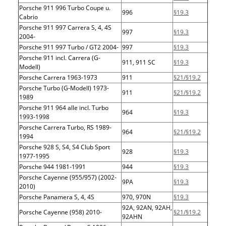
Porsche 911 996 Turbo Coupe u.
996
§19.3
Cabrio
Porsche 911 997 Carrera S, 4, 4S
997
§19.3
2004-
Porsche 911 997 Turbo / GT2 2004-
997
§19.3
Porsche 911 incl. Carrera (G-
911, 911 SC
§19.3
Modell)
Porsche Carrera 1963-1973
911
§21/§19.2
Porsche Turbo (G-Modell) 1973-
911
§21/§19.2
1989
Porsche 911 964 alle incl. Turbo
964
§19.3
1993-1998
Porsche Carrera Turbo, RS 1989-
964
§21/§19.2
1994
Porsche 928 S, S4, S4 Club Sport
928
§19.3
1977-1995
Porsche 944 1981-1991
944
§19.3
Porsche Cayenne (955/957) (2002-
9PA
§19.3
2010)
Porsche Panamera S, 4, 4S
970, 970N
§19.3
92A, 92AN, 92AH,
Porsche Cayenne (958) 2010-
§21/§19.2
92AHN