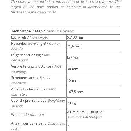
The bolts are not included and need to be ordered separately. The
length of the bolts should be selected in accordance to the
thickness of the spacer/disc.
Technische Daten /
Technical Specs:
Lochkreis /
Hole circle:
5x130 mm
Nabenlochbohrung Ø /
Center
71,6 mm
hole Ø:
Felgenzentrierung /
Rim
Ja /
Yes
centering:
Verbreiterung pro Achse /
Axle
30 mm
widening:
Scheibenstärke /
Spacer
15 mm
thickness:
Außendurchmesser /
Outer
167,5 mm
diameter:
Gewicht pro Scheibe /
Weight per
732 g
spacer:
Aluminium AlCuMgPd /
Werkstoff /
Material:
Aluminum AlZnMgCu
Anzahl der Scheiben /
Quantity of
2
discs: