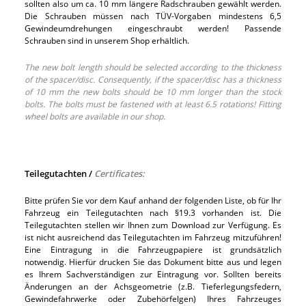
sollten also um ca. 10 mm längere Radschrauben gewählt werden.
Die Schrauben müssen nach TÜV-Vorgaben mindestens 6,5
Gewindeumdrehungen eingeschraubt werden! Passende
Schrauben sind in unserem Shop erhältlich.
The new bolt length should be selected according to the thickness
of the spacer/disc. Consequently, if the spacer/disc has a thickness
of 10 mm the new bolts should be 10 mm longer than the stock
bolts. The bolts must be fastened with at least 6.5 rotations! Fitting
wheel bolts are available in our shop.
Teilegutachten /
Certificates:
Bitte prüfen Sie vor dem Kauf anhand der folgenden Liste, ob für Ihr
Fahrzeug ein Teilegutachten nach §19.3 vorhanden ist. Die
Teilegutachten stellen wir Ihnen zum Download zur Verfügung. Es
ist nicht ausreichend das Teilegutachten im Fahrzeug mitzuführen!
Eine Eintragung in die Fahrzeugpapiere ist grundsätzlich
notwendig. Hierfür drucken Sie das Dokument bitte aus und legen
es Ihrem Sachverständigen zur Eintragung vor. Sollten bereits
Änderungen an der Achsgeometrie (z.B. Tieferlegungsfedern,
Gewindefahrwerke oder Zubehörfelgen) Ihres Fahrzeuges