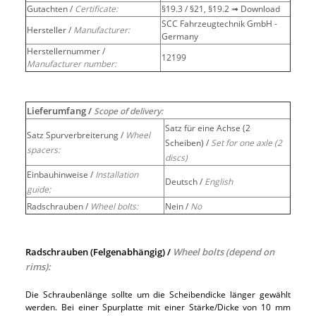
Gutachten /
Certificate:
§19.3 / §21, §19.2 ➟ Download
SCC Fahrzeugtechnik GmbH -
Hersteller /
Manufacturer:
Germany
Herstellernummer /
12199
Manufacturer number:
Lieferumfang /
Scope of delivery:
Satz für eine Achse (2
Satz Spurverbreiterung /
Wheel
Scheiben) /
Set for one axle (2
spacers:
discs)
Einbauhinweise /
Installation
Deutsch /
English
guide:
Radschrauben /
Wheel bolts:
Nein /
No
Radschrauben (Felgenabhängig) /
Wheel bolts (depend on
rims):
Die Schraubenlänge sollte um die Scheibendicke länger gewählt
werden. Bei einer Spurplatte mit einer Stärke/Dicke von 10 mm