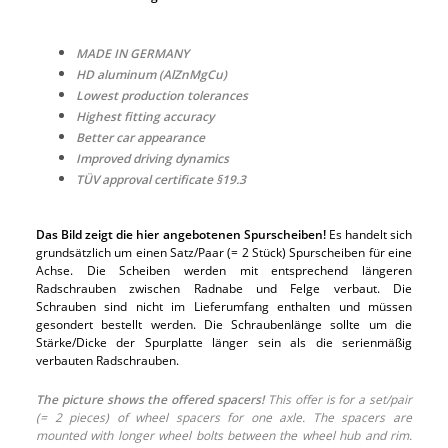
MADE IN GERMANY
HD aluminum (AlZnMgCu)
Lowest production tolerances
Highest fitting accuracy
Better car appearance
Improved driving dynamics
TÜV approval certificate §19.3
Das Bild zeigt die hier angebotenen Spurscheiben!
Es handelt sich
grundsätzlich um einen Satz/Paar (= 2 Stück) Spurscheiben für eine
Achse. Die Scheiben werden mit entsprechend längeren
Radschrauben zwischen Radnabe und Felge verbaut. Die
Schrauben sind nicht im Lieferumfang enthalten und müssen
gesondert bestellt werden. Die Schraubenlänge sollte um die
Stärke/Dicke der Spurplatte länger sein als die serienmäßig
verbauten Radschrauben.
The picture shows the offered spacers!
This offer is for a set/pair
(= 2 pieces) of wheel spacers for one axle. The spacers are
mounted with longer wheel bolts between the wheel hub and rim.