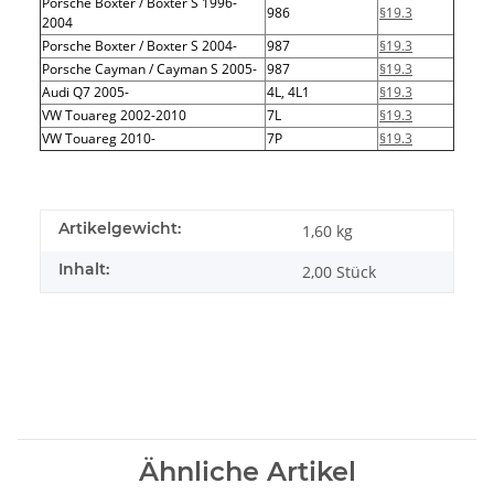
Porsche Boxter / Boxter S 1996-
986
§19.3
2004
Porsche Boxter / Boxter S 2004-
987
§19.3
Porsche Cayman / Cayman S 2005-
987
§19.3
Audi Q7 2005-
4L, 4L1
§19.3
VW Touareg 2002-2010
7L
§19.3
VW Touareg 2010-
7P
§19.3
Artikelgewicht:
1,60
kg
Inhalt:
2,00 Stück
Ähnliche Artikel