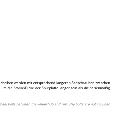
ie Scheiben werden mit entsprechend längeren Radschrauben zwischen
um die Stärke/Dicke der Spurplatte länger sein als die serienmäßig
 wheel bolts between the wheel hub and rim. The bolts are not included