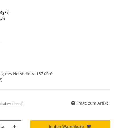
uMgPd)
zen
3
g des Herstellers
:
137,00 €
€
)
Frage zum Artikel
nd abweichend)
In den Warenkorb
tz