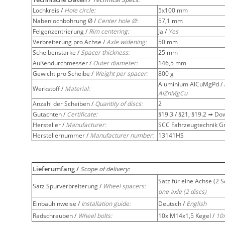
Lochkreis /
Hole circle:
5x100 mm
Nabenlochbohrung Ø /
Center hole Ø:
57,1 mm
Felgenzentrierung /
Rim centering:
Ja /
Yes
Verbreiterung pro Achse /
Axle widening:
50 mm
Scheibenstärke /
Spacer thickness:
25 mm
Außendurchmesser /
Outer diameter:
146,5 mm
Gewicht pro Scheibe /
Weight per spacer:
800 g
Aluminium AlCuMgPd /
Werkstoff /
Material:
AlZnMgCu
Anzahl der Scheiben /
Quantity of discs:
2
Gutachten /
Certificate:
§19.3 / §21, §19.2 ➟ D
Hersteller /
Manufacturer:
SCC Fahrzeugtechnik 
Herstellernummer /
Manufacturer number:
13141HS
Lieferumfang /
Scope of delivery:
Satz für eine Achse (2 
Satz Spurverbreiterung /
Wheel spacers:
one axle (2 discs)
Einbauhinweise /
Installation guide:
Deutsch /
English
Radschrauben /
Wheel bolts:
10x M14x1,5 Kegel /
10