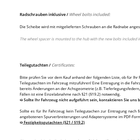
Radschrauben inklusive /
Wheel bolts included:
Die Scheibe wird mit mitgelieferten Schrauben an die Radnabe anges
The wheel spacer is mounted to the hub with the new bolts included in
Teilegutachten /
Certificates:
Bitte prüfen Sie vor dem Kauf anhand der folgenden Liste, ob für Ihr
Teilegutachten im Fahrzeug mitzuführen! Eine Eintragung in die Fahr
bereits Änderungen an der Achsgeometrie (z.B. Tieferlegungsfedern,
Fällen ist eine Einzelabnahme nach §21 (§19.2) notwendig.
➯ Sollte Ihr Fahrzeug nicht aufgeführt sein, kontaktieren Sie uns b
Sollte es für Ihr Fahrzeug kein Teilegutachen zur Eintragung nach 
angebotenen Spurverbreiterungen und Adaptersysteme im PDF-Forma
➯
Festigkeitsgutachten (§21 / §19.2)