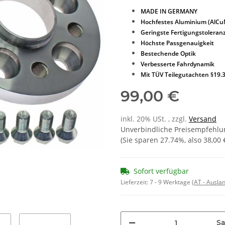
MADE IN GERMANY
Hochfestes Aluminium (AlC
Geringste Fertigungstoleran
Höchste Passgenauigkeit
Bestechende Optik
Verbesserte Fahrdynamik
Mit TÜV Teilegutachten §19.
99,00 €
inkl. 20% USt. , zzgl.
Versand
Unverbindliche Preisempfehlun
(Sie sparen
27.74%
, also
38,00 
Sofort verfügbar
Lieferzeit:
7 - 9 Werktage
(AT - Ausla
Sa