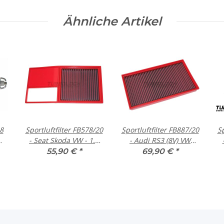
Ähnliche Artikel
8
Sportluftfilter FB578/20
Sportluftfilter FB887/20
Sp
- Seat Skoda VW - 1.4
- Audi RS3 (8V) VW
che
16V
Passat (B8 3G) TDI Bi-
W
55,90 €
*
69,90 €
*
eot
Turbo
T