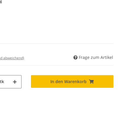
eg
Frage zum Artikel
nd abweichend)
In den Warenkorb
tk