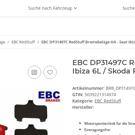
Suche nach Fahrzeug
Suche
äge
EBC RedStuff
EBC DP31497C RedStuff Bremsbeläge HA - Seat Ibiza
EBC DP31497C Re
Ibiza 6L / Skoda 
Artikelnummer:
BRB_DP31497
GTIN:
5039221314974
Kategorie:
EBC RedStuff
Hersteller:
Motorsporttechnik für die Str
Eintragungsfrei