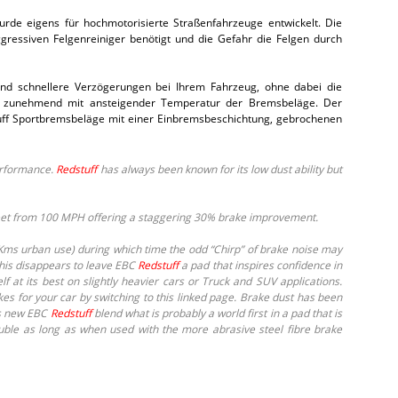
de eigens für hochmotorisierte Straßenfahrzeuge entwickelt. Die
ressiven Felgenreiniger benötigt und die Gefahr die Felgen durch
nd schnellere Verzögerungen bei Ihrem Fahrzeug, ohne dabei die
ich zunehmend mit ansteigender Temperatur der Bremsbeläge. Der
tuff Sportbremsbeläge mit einer Einbremsbeschichtung, gebrochenen
erformance.
Redstuff
has always been known for its low dust ability but
feet from 100 MPH offering a staggering 30% brake improvement.
 Kms urban use) during which time the odd “Chirp” of brake noise may
this disappears to leave EBC
Redstuff
a pad that inspires confidence in
lf at its best on slightly heavier cars or Truck and SUV applications.
es for your car by switching to this linked page. Brake dust has been
is new EBC
Redstuff
blend what is probably a world first in a pad that is
ouble as long as when used with the more abrasive steel fibre brake