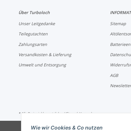
Über Turboloch
INFORMAT
Unser Leitgedanke
Sitemap
Teilegutachten
Altölentso
Zahlungsarten
Batterieen
Versandkosten & Lieferung
Datenschu
Umwelt und Entsorgung
Widerrufs
AGB
Newslette
* Alle Preise inkl. gesetzlicher USt., zzgl.
Versand
Wie wir Cookies & Co nutzen
© Tu