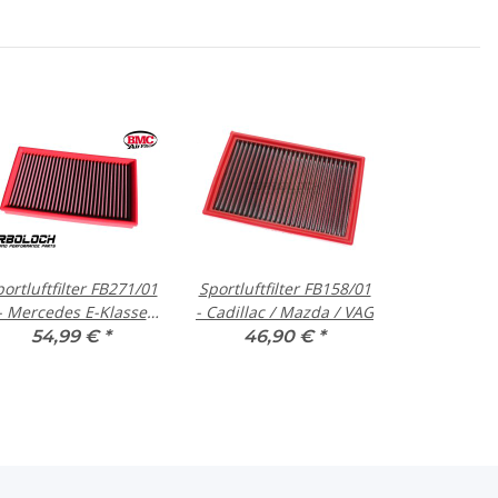
ortluftfilter FB271/01
Sportluftfilter FB158/01
- Mercedes E-Klasse
- Cadillac / Mazda / VAG
210 S210 / VW T5 T6
54,99 €
*
46,90 €
*
ransporter Multivan
California