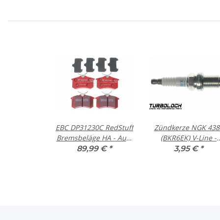
EBC DP31230C RedStuff
Zündkerze NGK 438
Bremsbeläge HA - Audi
(BKR6EK) V-Line -
Citroen Peugeot Seat
Alpina / BMW / Pors
89,99 €
*
3,95 €
*
Skoda VW
/ Dacia / Opel / Peug
/ Citroen