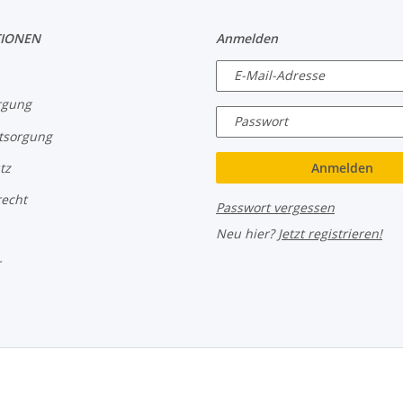
IONEN
Anmelden
E-Mail-Adresse
rgung
Passwort
tsorgung
Anmelden
tz
recht
Passwort vergessen
Neu hier?
Jetzt registrieren!
r
rboloch Austria e.U.
Besucherzähler: 2798397