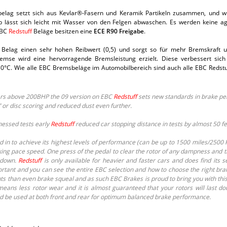
ag setzt sich aus Kevlar®-Fasern und Keramik Partikeln zusammen, und wur
 lässt sich leicht mit Wasser von den Felgen abwaschen. Es werden keine agg
EBC
Redstuff
Beläge besitzen eine
ECE R90 Freigabe
.
Belag einen sehr hohen Reibwert (0,5) und sorgt so für mehr Bremskraft u
emse wird eine hervorragende Bremsleistung erzielt. Diese verbessert s
 750°C. Wie alle EBC Bremsbeläge im Automobilbereich sind auch alle EBC Reds
 cars above 200BHP the 09 version on EBC
Redstuff
sets new standards in brake p
 or disc scoring and reduced dust even further.
nessed tests early
Redstuff
reduced car stopping distance in tests by almost 50 
in to achieve its highest levels of performance (can be up to 1500 miles/2500
king pace speed. One press of the pedal to clear the rotor of any dampness and 
d down.
Redstuff
is only available for heavier and faster cars and does find its se
portant and you can see the entire EBC selection and how to choose the right brak
ts than even brake squeal and as such EBC Brakes is proud to bring you with th
means less rotor wear and it is almost guaranteed that your rotors will last d
d be used at both front and rear for optimum balanced brake performance.