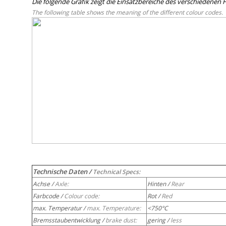
Die folgende Grafik zeigt die Einsatzbereiche des verschiedene
The following table shows the meaning of the different colour codes.
Technische Daten /
Technical Specs:
Achse /
Axle:
Hinten /
Rear
Farbcode /
Colour code:
Rot /
Red
max. Temperatur /
max. Temperature:
<750°C
Bremsstaubentwicklung /
brake dust:
gering /
less