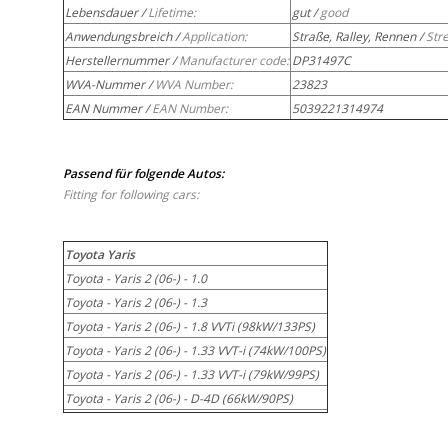
Lebensdauer /
Lifetime:
gut /
good
Anwendungsbreich /
Application:
Straße, Ralley, Rennen /
Stre
Herstellernummer /
Manufacturer code:
DP31497C
WVA-Nummer /
WVA Number:
23823
EAN Nummer /
EAN Number:
5039221314974
Passend für folgende Autos:
Fitting for following cars:
Toyota Yaris
Toyota - Yaris 2 (06-) - 1.0
Toyota - Yaris 2 (06-) - 1.3
Toyota - Yaris 2 (06-) - 1.8 VVTi (98kW/133PS)
Toyota - Yaris 2 (06-) - 1.33 VVT-i (74kW/100PS)
Toyota - Yaris 2 (06-) - 1.33 VVT-i (79kW/99PS)
Toyota - Yaris 2 (06-) - D-4D (66kW/90PS)