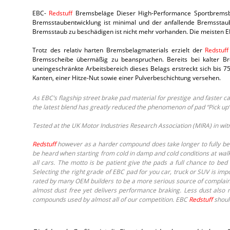
EBC-
Redstuff
Bremsbeläge Dieser High-Performance Sportbremsbel
Bremsstaubentwicklung ist minimal und der anfallende Bremsstaub
Bremsstaub zu beschädigen ist nicht mehr vorhanden. Die meisten 
Trotz des relativ harten Bremsbelagmaterials erzielt der
Redstuff
Bremsscheibe übermäßig zu beanspruchen. Bereits bei kalter Br
uneingeschränkte Arbeitsbereich dieses Belags erstreckt sich bis
Kanten, einer Hitze-Nut sowie einer Pulverbeschichtung versehen.
As EBC’s flagship street brake pad material for prestige and faster
the latest blend has greatly reduced the phenomenon of pad “Pick up”
Tested at the UK Motor Industries Research Association (MIRA) in wit
Redstuff
however as a harder compound does take longer to fully bed 
be heard when starting from cold in damp and cold conditions at wal
all cars. The motto is be patient give the pads a full chance to be
Selecting the right grade of EBC pad for you car, truck or SUV is im
rated by many OEM builders to be a more serious source of complain
almost dust free yet delivers performance braking. Less dust also 
compounds used by almost all of our competition. EBC
Redstuff
shoul