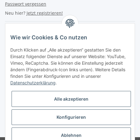
Passwort vergessen
Neu hier?
Jetzt registrieren!
Turboloch Austria e.U
Wie wir Cookies & Co nutzen
Hauptplatz 4
Durch Klicken auf „Alle akzeptieren“ gestatten Sie den
2870 Aspang
Einsatz folgender Dienste auf unserer Website: YouTube,
Vimeo, ReCaptcha. Sie können die Einstellung jederzeit
eMail: info@turboloch.at
ändern (Fingerabdruck-Icon links unten). Weitere Details
Tel: +43 (0)660/1314150
finden Sie unter
Konfigurieren
und in unserer
Datenschutzerklärung
.
Telefonische Erreichbarkeit
Alle akzeptieren
Di - Fr 9-17 Uhr / Fr 9-12 Uhr
Achtung keine Abholung mehr möglich!!!
Konfigurieren
Impressum
* Alle Preise inkl. gesetzlicher USt., zzgl.
Versand
Ablehnen