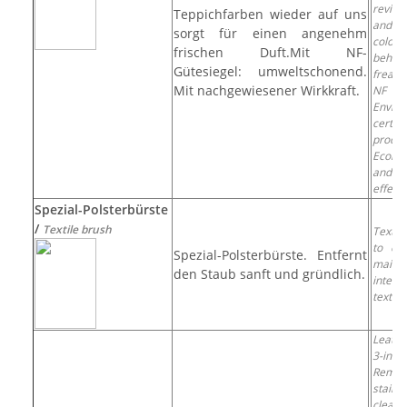
revive
Teppichfarben wieder auf uns
and 
sorgt für einen angenehm
colors
frischen Duft.Mit NF-
behind
Gütesiegel: umweltschonend.
freah
Mit nachgewiesener Wirkkraft.
NF
Envir
certifi
produc
Ecolog
and 
effect
Spezial-Polsterbürste
/
Textile brush
Textil
to cl
Spezial-Polsterbürste. Entfernt
maint
den Staub sanft und gründlich.
interio
textile
Leath
3-in-1 
Remov
stai
clean