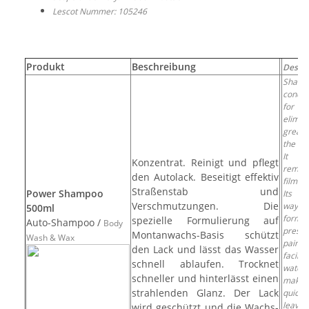
Lescot Nummer: 105246
Produkt
Beschreibung
Descri
Shamp
concen
for
elimin
greas
the bo
It pe
Konzentrat. Reinigt und pflegt
remov
den Autolack. Beseitigt effektiv
film a
Straßenstab und
Power Shampoo
Its 
Verschmutzungen. Die
way-b
500ml
formul
spezielle Formulierung auf
Auto-Shampoo /
Body
preser
Montanwachs-Basis schützt
Wash & Wax
pain
den Lack und lässt das Wasser
facilit
schnell ablaufen. Trocknet
water 
schneller und hinterlässt einen
making
strahlenden Glanz. Der Lack
quick
lea
wird geschützt und die Wachs-