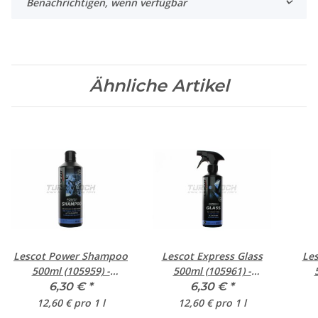
Benachrichtigen, wenn verfügbar
Ähnliche Artikel
Lescot Power Shampoo
Lescot Express Glass
Les
500ml (105959) -
500ml (105961) -
Shampoo-Konzentrat
Scheibenreiniger
6,30 €
*
6,30 €
*
12,60 € pro 1 l
12,60 € pro 1 l