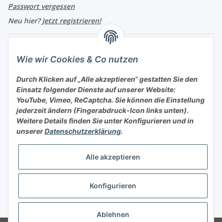
Passwort vergessen
Neu hier?
Jetzt registrieren!
Turboloch Austria e.U
Wie wir Cookies & Co nutzen
Hauptplatz 4
Durch Klicken auf „Alle akzeptieren“ gestatten Sie den
2870 Aspang
Einsatz folgender Dienste auf unserer Website:
YouTube, Vimeo, ReCaptcha. Sie können die Einstellung
eMail: info@turboloch.at
jederzeit ändern (Fingerabdruck-Icon links unten).
Tel: +43 (0)660/1314150
Weitere Details finden Sie unter
Konfigurieren
und in
unserer
Datenschutzerklärung
.
Telefonische Erreichbarkeit
Di - Fr 9-17 Uhr / Fr 9-12 Uhr
Alle akzeptieren
Achtung keine Abholung mehr möglich!!!
Konfigurieren
Impressum
* Alle Preise inkl. gesetzlicher USt., zzgl.
Versand
Ablehnen