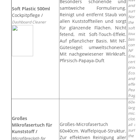
Besonders schonende und
and 
samtweiche Formulierung.
Soft Plastic 500ml
surfac
Reinigt und entfernt Staub von
Cockpitpflege /
Non-gr
allen Kuststoffteilen und sorgt
Dashboard Cleaner
the fi
für glänzende Flächen. Nicht
soft 
touch.
fetend, mit Soft-Touch-Effekt.
based
Auf pflanzlicher Basis. Mit NF-
compo
Gütesiegel: umweltschonend.
NF
Mit nachgewiesener Wirkkraft.
Envir
Pfirsisch-Papaya-Duft
certifi
produc
Ecolog
and 
effect
Peach
fragra
60x40
large
microf
Großes
cloth 
Großes-Microfasertuch
Mikrofasertuch für
all the
surfa
60x40cm. Waffelpiqué-Struktur.
Kunststoff /
the
Zur effektiven Reinigung aller
Microfibrecloth for