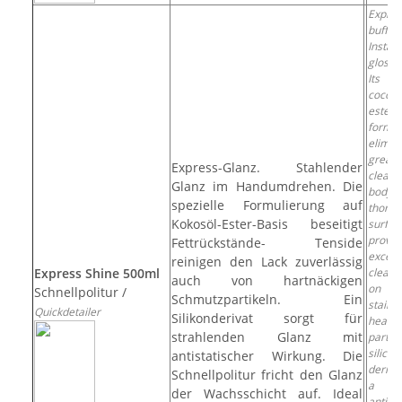
Expres
buffing
Instan
glossy
Its 
coconu
ester-
formul
elimin
grea
Express-Glanz. Stahlender
clea
Glanz im Handumdrehen. Die
bodyw
spezielle Formulierung auf
thoroug
Kokosöl-Ester-Basis beseitigt
surfac
provi
Fettrückstände- Tenside
excell
reinigen den Lack zuverlässig
Express Shine 500ml
cleani
auch von hartnäckigen
on g
Schnellpolitur /
Schmutzpartikeln. Ein
stai
Quickdetailer
Silikonderivat sorgt für
heavy
strahlenden Glanz mit
parti
silicon
antistatischer Wirkung. Die
deriva
Schnellpolitur fricht den Glanz
a g
der Wachsschicht auf. Ideal
antista