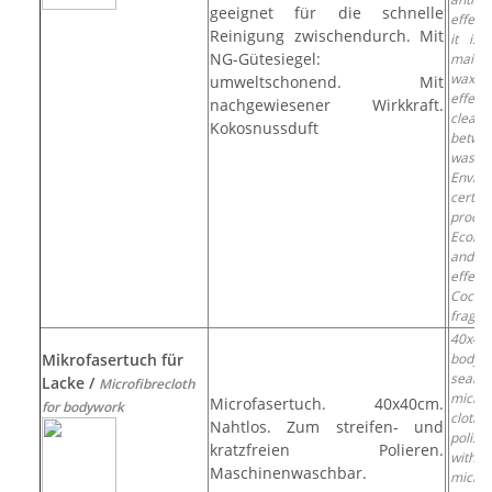
geeignet für die schnelle
effect
Reinigung zwischendurch. Mit
it isi
NG-Gütesiegel:
mainta
wax s
umweltschonend. Mit
effecti
nachgewiesener Wirkkraft.
cleani
Kokosnussduft
betwe
washi
Envir
certifi
produc
Ecolog
and 
effect
Cocon
fragra
40x40
Mikrofasertuch für
bodyw
seaml
Lacke /
Microfibrecloth
microf
Microfasertuch. 40x40cm.
for bodywork
cloth. 
Nahtlos. Zum streifen- und
polish
kratzfreien Polieren.
without
Maschinenwaschbar.
micro