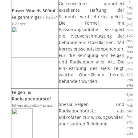
´s n
Gelkonsistenz garantiert
fatty 
exzellente Haftung, der
Power Wheels 500ml
based
Schmutz wird effektiv gelöst.
Felgenreiniger /
Wheel-
formul
Die Formel mit
Cleaner
provid
Passierungsadditiv verzögert
cover
soili
die Neuverschmutzung der
prote
behandelten Oberflächen. Mit
respe
Korrosionsschutzkomponenten.
bodyw
Für die Reinigung von Felgen
Envir
und Radkappen aller Art. Die
certifi
Pink-Färbung des Gels zeigt,
produc
ecolog
welche Oberflächen bereits
and 
behandelt wurden.
effect
Felgen- &
Specia
Radkappenbürste/
whee
Spezial-Felgen- und
Wheel Microfiber brush
hubca
Radkappenbürste aus
microf
brus
Mikrofaser zur wirkungswollen,
allow
aber sanften Reinigung.
and ef
cleani