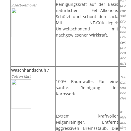
formul
Reinigungskraft auf der Basis
Insect-Remover
provid
natürlicher Fett-Alkohole.
cover
soili
Schützt und schont den Lack.
prote
Mit NF-Gütesiegel:
respe
Umweltschonend mit
bodyw
nachgewiesener Wirkkraft.
Envir
certifi
produc
ecolog
and 
effect
Waschhandschuh /
Cotton Mitt
100% 
100% Baumwolle. Für eine
mitt
sanfte. Reinigung der
smoot
bodyw
Karosserie.
cleani
It di
Extrem kraftvoller
insect
Felgenreiniger. Entfernt
and
droppi
aggressiven Bremsstaub. Die