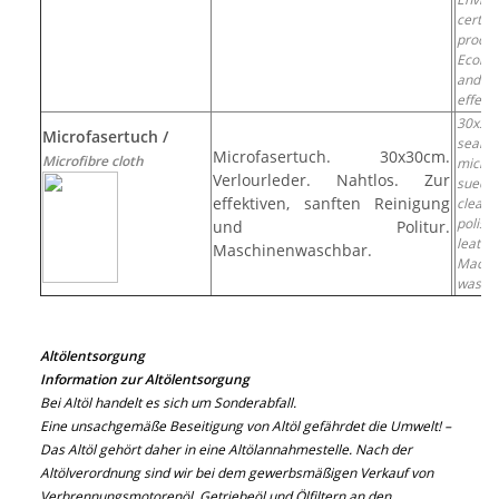
certifi
produc
Ecolog
and 
effect
30x30
Microfasertuch /
seaml
Microfasertuch. 30x30cm.
Microfibre cloth
microf
Verlourleder. Nahtlos. Zur
suede 
effektiven, sanften Reinigung
clea
poli
und Politur.
leather
Maschinenwaschbar.
Machi
washab
Altölentsorgung
Information zur Altölentsorgung
Bei Altöl handelt es sich um Sonderabfall.
Eine unsachgemäße Beseitigung von Altöl gefährdet die Umwelt! –
Das Altöl gehört daher in eine Altölannahmestelle. Nach der
Altölverordnung sind wir bei dem gewerbsmäßigen Verkauf von
Verbrennungsmotorenöl, Getriebeöl und Ölfiltern an den