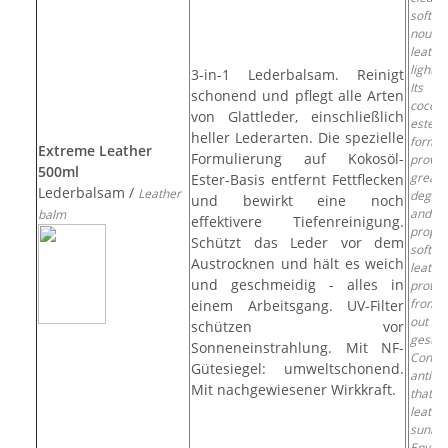
soften
nouris
leathe
light-c
3-in-1 Lederbalsam. Reinigt
Its 
schonend und pflegt alle Arten
coconu
von Glattleder, einschließlich
ester-
heller Lederarten. Die spezielle
formul
Extreme Leather
Formulierung auf Kokosöl-
provid
500ml
greate
Ester-Basis entfernt Fettflecken
Lederbalsam /
Leather
degrea
und bewirkt eine noch
and c
balm
effektivere Tiefenreinigung.
proper
Schützt das Leder vor dem
soften
Austrocknen und hält es weich
leath
und geschmeidig - alles in
prote
from 
einem Arbeitsgang. UV-Filter
out in 
schützen vor
gestur
Sonneneinstrahlung. Mit NF-
Conta
Gütesiegel: umweltschonend.
anti-U
Mit nachgewiesener Wirkkraft.
that p
leath
sunli
Envir