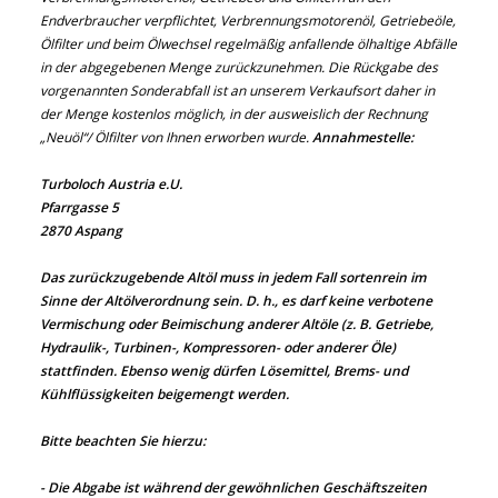
Endverbraucher verpflichtet, Verbrennungsmotorenöl, Getriebeöle,
Ölfilter und beim Ölwechsel regelmäßig anfallende ölhaltige Abfälle
in der abgegebenen Menge zurückzunehmen. Die Rückgabe des
vorgenannten Sonderabfall ist an unserem Verkaufsort daher in
der Menge kostenlos möglich, in der ausweislich der Rechnung
„Neuöl“/ Ölfilter von Ihnen erworben wurde.
Annahmestelle:
Turboloch Austria e.U.
Pfarrgasse 5
2870 Aspang
Das zurückzugebende Altöl muss in jedem Fall sortenrein im
Sinne der Altölverordnung sein. D. h., es darf keine verbotene
Vermischung oder Beimischung anderer Altöle (z. B. Getriebe,
Hydraulik-, Turbinen-, Kompressoren- oder anderer Öle)
stattfinden. Ebenso wenig dürfen Lösemittel, Brems- und
Kühlflüssigkeiten beigemengt werden.
Bitte beachten Sie hierzu:
- Die Abgabe ist während der gewöhnlichen Geschäftszeiten