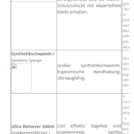
glossy
Schutzschicht mit Abperleffekt
The b
bleibt erhalten.
is pr
and te
water
beadi
effe
preser
waxes.
Synthetikschwamm /
Synthe
Synthetic Sponge
spong
Großer Synthetikschwamm.
form
Ergonimische Handhabung.
ergoni
Ultrsaugfähig.
ultra
absorb
It di
insect
and
droppi
´s n
fatty 
Löst effektiv Vogelkot und
Ultra Remover 500ml
based
Insektenreste. Sanfte
Insektenentferner /