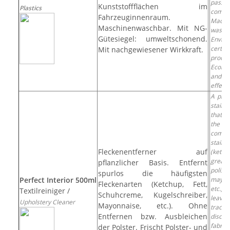
passe
Kunststoffflächen im
Plastics
compa
Fahrzeuginnenraum.
Machi
Maschinenwaschbar. Mit NG-
washa
Gütesiegel: umweltschonend.
Envir
certifi
Mit nachgewiesener Wirkkraft.
produc
Ecolog
and 
effect
A plan
stain 
that 
the
comm
stains
Fleckenentferner auf
(ketch
grease
pflanzlicher Basis. Entfernt
polis
spurlos die häufigsten
Perfect Interior 500ml
mayon
Fleckenarten (Ketchup, Fett,
etc.) 
Textilreiniger /
Schuhcreme, Kugelschreiber,
leav
Upholstery Cleaner
Mayonnaise, etc.). Ohne
tra
Entfernen bzw. Ausbleichen
discol
fabri
der Polster. Frischt Polster- und