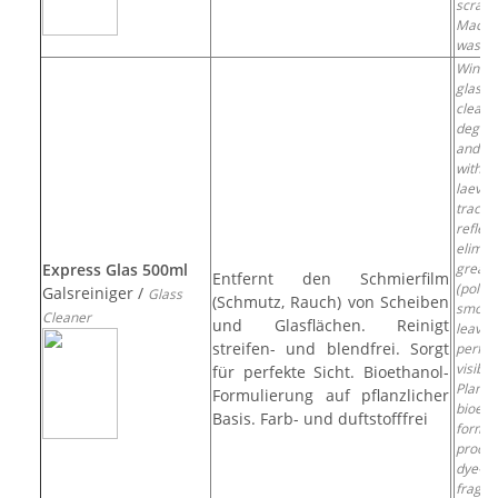
scratc
Machi
washab
Wind
glass 
clean
degre
and 
withou
laev
tra
reflec
elimin
Express Glas 500ml
greas
Entfernt den Schmierfilm
(pollut
Galsreiniger /
Glass
(Schmutz, Rauch) von Scheiben
smok
Cleaner
und Glasflächen. Reinigt
leaves
streifen- und blendfrei. Sorgt
perfec
visibili
für perfekte Sicht. Bioethanol-
Plant-
Formulierung auf pflanzlicher
bioeth
Basis. Farb- und duftstofffrei
formul
prod
dye-f
fragra