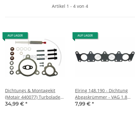
Artikel 1 - 4 von 4
AUF LAGER
AUF LAGER
Dichtungs & Montagekit
Elring 148.190 - Dichtung
(Motair 440077) Turbolader -
Abgaskrümmer - VAG 1.8
Borg Warner K04-23 - Audi
1,8T 20V
34,99 €
*
7,99 €
*
S3 (8L) TT (8N) Seat Leon
Cupra R (1M) - 1.8T 20V