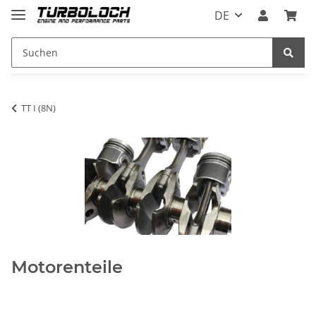
DE
TT I (8N)
Motorenteile