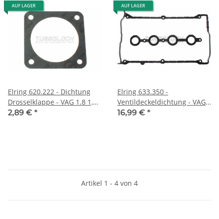
AUF LAGER
AUF LAGER
Elring 620.222 - Dichtung
Elring 633.350 -
Drosselklappe - VAG 1.8 1,8T
Ventildeckeldichtung - VAG
2.0 20V
Audi Seat Skoda VW 1.8 1.8T
2,89 €
*
16,99 €
*
20V
Artikel 1 - 4 von 4