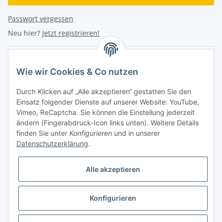
Passwort vergessen
Neu hier?
Jetzt registrieren!
Turboloch Austria e.U
Wie wir Cookies & Co nutzen
Hauptplatz 4
Durch Klicken auf „Alle akzeptieren“ gestatten Sie den
2870 Aspang
Einsatz folgender Dienste auf unserer Website: YouTube,
Vimeo, ReCaptcha. Sie können die Einstellung jederzeit
eMail: info@turboloch.at
ändern (Fingerabdruck-Icon links unten). Weitere Details
Tel: +43 (0)660/1314150
finden Sie unter
Konfigurieren
und in unserer
Datenschutzerklärung
.
Telefonische Erreichbarkeit
Alle akzeptieren
Di - Fr 9-17 Uhr / Fr 9-12 Uhr
Achtung keine Abholung mehr möglich!!!
Konfigurieren
Impressum
* Alle Preise inkl. gesetzlicher USt., zzgl.
Versand