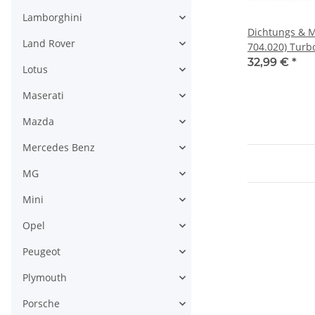
Lamborghini
Dichtungs & M
Land Rover
704.020) Turbo
GT15 - GT17 V
32,99 €
*
Lotus
PS)
Maserati
Mazda
Mercedes Benz
MG
Mini
Opel
Peugeot
Plymouth
Porsche