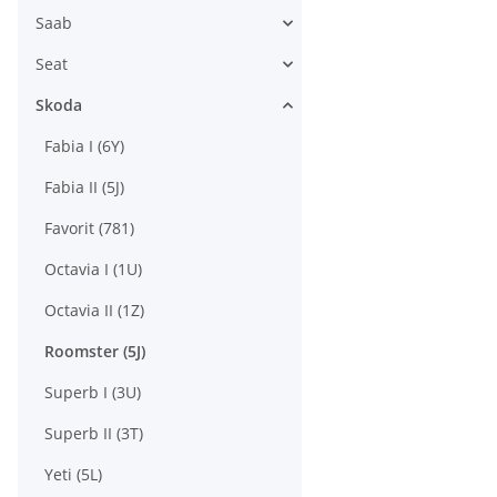
Saab
Seat
Skoda
Fabia I (6Y)
Fabia II (5J)
Favorit (781)
Octavia I (1U)
Octavia II (1Z)
Roomster (5J)
Superb I (3U)
Superb II (3T)
Yeti (5L)