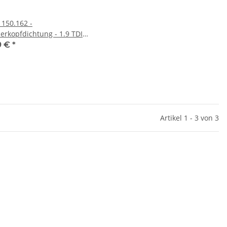
 150.162 -
derkopfdichtung - 1.9 TDI
-Düse (1,57 mm 2-Loch) -
9 €
*
Ford Seat Skoda VW
Artikel 1 - 3 von 3