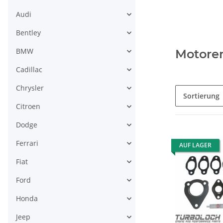
Audi
Bentley
BMW
Motoren
Cadillac
Chrysler
Sortierung
Citroen
Dodge
Ferrari
AUF LAGER
Fiat
Ford
Honda
Jeep