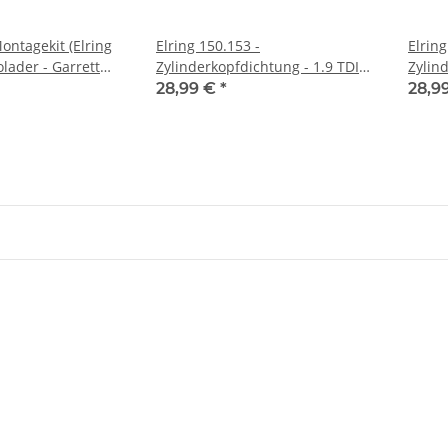
ontagekit (Elring
Elring 150.153 -
Elring
lader - Garrett
Zylinderkopfdichtung - 1.9 TDI
Zylin
AG 1.9 TDI (90-150
Pumpe-Düse (1,49 mm 1-Loch) -
Pumpe
28,99 €
*
28,9
Audi Ford Seat Skoda VW
Audi 