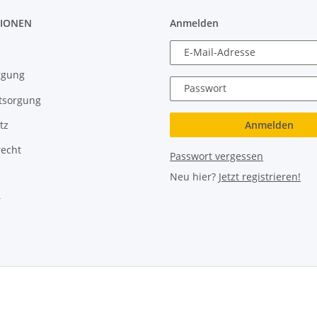
IONEN
Anmelden
E-Mail-Adresse
rgung
Passwort
tsorgung
Anmelden
tz
recht
Passwort vergessen
Neu hier?
Jetzt registrieren!
r
rboloch Austria e.U.
Besucherzähler: 2797099