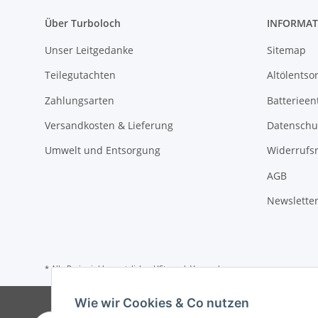
Über Turboloch
INFORMAT
Unser Leitgedanke
Sitemap
Teilegutachten
Altölentso
Zahlungsarten
Batterieen
Versandkosten & Lieferung
Datenschu
Umwelt und Entsorgung
Widerrufs
AGB
Newslette
* Alle Preise inkl. gesetzlicher USt., zzgl.
Versand
Wie wir Cookies & Co nutzen
© Tu