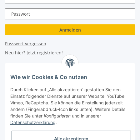
Passwort
Anmelden
Passwort vergessen
Neu hier?
Jetzt registrieren!
Turboloch Austria e.U
Wie wir Cookies & Co nutzen
Hauptplatz 4
Durch Klicken auf „Alle akzeptieren“ gestatten Sie den
2870 Aspang
Einsatz folgender Dienste auf unserer Website: YouTube,
Vimeo, ReCaptcha. Sie können die Einstellung jederzeit
eMail: info@turboloch.at
ändern (Fingerabdruck-Icon links unten). Weitere Details
Tel: +43 (0)660/1314150
finden Sie unter
Konfigurieren
und in unserer
Datenschutzerklärung
.
Telefonische Erreichbarkeit
Alle akzeptieren
Di - Fr 9-17 Uhr / Fr 9-12 Uhr