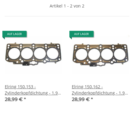
Artikel 1 - 2 von 2
AUF LAGER
AUF LAGER
Elring 150.153 -
Elring 150.162 -
Zylinderkopfdichtung - 1.9
Zylinderkopfdichtung - 1.9
TDI Pumpe-Düse (1,49 mm
TDI Pumpe-Düse (1,57 mm
28,99 €
*
28,99 €
*
1-Loch) - Audi Ford Seat
2-Loch) - Audi Ford Seat
Skoda VW
Skoda VW