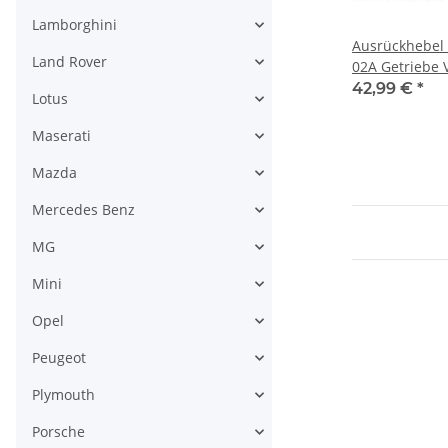
Lamborghini
Ausrückhebel 
Land Rover
02A Getriebe 
Corrado VR6 1
42,99 €
*
Lotus
Maserati
Mazda
Mercedes Benz
MG
Mini
Opel
Peugeot
Plymouth
Porsche