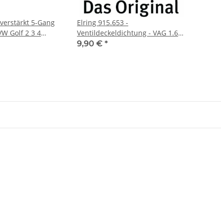
verstärkt 5-Gang
Elring 915.653 -
VW Golf 2 3 4
Ventildeckeldichtung - VAG 1.6-
6V G60 TDI
2.0L 8V
9,90 €
*