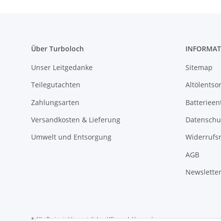
Über Turboloch
INFORMAT
Unser Leitgedanke
Sitemap
Teilegutachten
Altölentso
Zahlungsarten
Batterieen
Versandkosten & Lieferung
Datenschu
Umwelt und Entsorgung
Widerrufs
AGB
Newslette
* Alle Preise inkl. gesetzlicher USt., zzgl.
Versand