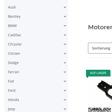
Audi
Bentley
BMW
Motoren
Cadillac
Chrysler
Sortierung
Citroen
Dodge
Ferrari
AUF LAGER
Fiat
Ford
Honda
Jeep