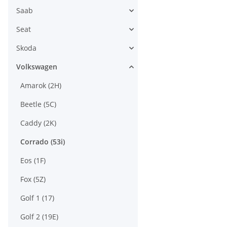
Saab
Seat
Skoda
Volkswagen
Amarok (2H)
Beetle (5C)
Caddy (2K)
Corrado (53i)
Eos (1F)
Fox (5Z)
Golf 1 (17)
Golf 2 (19E)