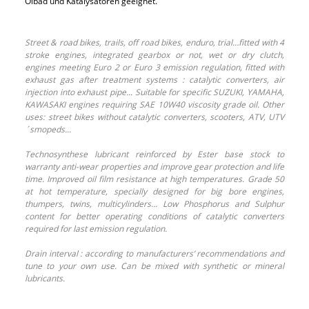
Ölbad und Katalysatoren geeignet.
Street & road bikes, trails, off road bikes, enduro, trial…fitted with 4
stroke engines, integrated gearbox or not, wet or dry clutch,
engines meeting Euro 2 or Euro 3 emission regulation, fitted with
exhaust gas after treatment systems : catalytic converters, air
injection into exhaust pipe... Suitable for specific SUZUKI, YAMAHA,
KAWASAKI engines requiring SAE 10W40 viscosity grade oil. Other
uses: street bikes without catalytic converters, scooters, ATV, UTV
´smopeds...
Technosynthese lubricant reinforced by Ester base stock to
warranty anti-wear properties and improve gear protection and life
time. Improved oil film resistance at high temperatures. Grade 50
at hot temperature, specially designed for big bore engines,
thumpers, twins, multicylinders… Low Phosphorus and Sulphur
content for better operating conditions of catalytic converters
required for last emission regulation.
Drain interval : according to manufacturers’ recommendations and
tune to your own use. Can be mixed with synthetic or mineral
lubricants.