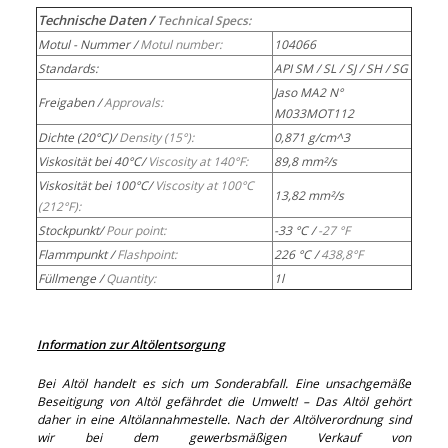
Technische Daten /
Technical Specs:
Motul - Nummer /
Motul number:
104066
Standards:
API SM / SL / SJ / SH / SG
Jaso MA2 N°
Freigaben /
Approvals:
M033MOT112
Dichte (20°C)/
Density (15°):
0,871 g/cm^3
Viskosität bei 40°C/
Viscosity at 140°F:
89,8 mm²/s
Viskosität bei 100°C/
Viscosity at 100°C
13,82 mm²/s
(212°F):
Stockpunkt/
Pour point:
-33 °C /
-27 °F
Flammpunkt /
Flashpoint:
226 °C /
438,8°F
Füllmenge /
Quantity:
1l
Information zur Altölentsorgung
Bei Altöl handelt es sich um Sonderabfall. Eine unsachgemäße
Beseitigung von Altöl gefährdet die Umwelt! – Das Altöl gehört
daher in eine Altölannahmestelle. Nach der Altölverordnung sind
wir bei dem gewerbsmäßigen Verkauf von