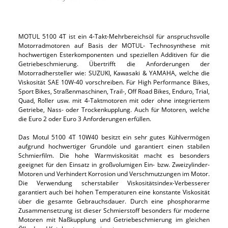
MOTUL 5100 4T ist ein 4-Takt-Mehrbereichsöl für anspruchsvolle
Motorradmotoren auf Basis der MOTUL- Technosynthese mit
hochwertigen Esterkomponenten und speziellen Additiven für die
Getriebeschmierung. Übertrifft die Anforderungen der
Motorradhersteller wie: SUZUKI, Kawasaki & YAMAHA, welche die
Viskosität SAE 10W-40 vorschreiben. Für High Performance Bikes,
Sport Bikes, Straßenmaschinen, Trail-, Off Road Bikes, Enduro, Trial,
Quad, Roller usw. mit 4-Taktmotoren mit oder ohne integriertem
Getriebe, Nass- oder Trockenkupplung. Auch für Motoren, welche
die Euro 2 oder Euro 3 Anforderungen erfüllen.
Das Motul 5100 4T 10W40 besitzt ein sehr gutes Kühlvermögen
aufgrund hochwertiger Grundöle und garantiert einen stabilen
Schmierfilm. Die hohe Warmviskosität macht es besonders
geeignet für den Einsatz in großvolumigen Ein- bzw. Zweizylinder-
Motoren und Verhindert Korrosion und Verschmutzungen im Motor.
Die Verwendung scherstabiler Viskositätsindex-Verbesserer
garantiert auch bei hohen Temperaturen eine konstante Viskosität
über die gesamte Gebrauchsdauer. Durch eine phosphorarme
Zusammensetzung ist dieser Schmierstoff besonders für moderne
Motoren mit Naßkupplung und Getriebeschmierung im gleichen