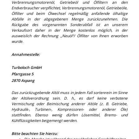
Verbrennungsmotorenöl, Getriebeöl und Ölfiltern an den
Endverbraucher verpflichtet, Verbrennungsmotorenöl, Getriebeöle,
Ölfilter und beim Ölwechsel regelmäßig anfallende ölhaltige
Abfälle in der abgegebenen Menge zurückzunehmen. Die
Rückgabe des vorgenannten Sonderabfall ist an unserem
Verkaufsort daher in der Menge kostenlos möglich, in der
ausweislich der Rechnung „Neuöl“/ Ölfilter von Ihnen erworben
wurde.
Annahmestelle:
Turboloch GmbH
Pfarrgasse 5
2870 Aspang
Das zurückzugebende Altöl muss in jedem Fall sortenrein im Sinne
der Altölverordnung sein. D. h., es darf keine verbotene
Vermischung oder Beimischung anderer Altöle (z. B. Getriebe,
Hydraulik-, Turbinen-, Kompressoren- oder anderer Öle)
stattfinden. Ebenso wenig dürfen Lösemittel, Brems- und
Kühlflüssigkeiten beigemengt werden.
Bitte beachten Sie hierzu: