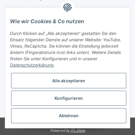
Turboloch Austria e.U
Wie wir Cookies & Co nutzen
Hauptplatz 4
Durch Klicken auf „Alle akzeptieren“ gestatten Sie den
2870 Aspang
Einsatz folgender Dienste auf unserer Website: YouTube,
Vimeo, ReCaptcha. Sie können die Einstellung jederzeit
eMail: info@turboloch.at
ändern (Fingerabdruck-Icon links unten). Weitere Details
Tel: +43 (0)660/1314150
finden Sie unter
Konfigurieren
und in unserer
Datenschutzerklärung
.
Telefonische Erreichbarkeit
Di - Fr 9-17 Uhr / Fr 9-12 Uhr
Alle akzeptieren
Achtung keine Abholung mehr möglich!!!
Konfigurieren
Impressum
* Alle Preise inkl. gesetzlicher USt., zzgl.
Versand
Ablehnen
© Turboloch Austria e.U.
Besucherzähler: 2799701
Powered by
JTL-Shop