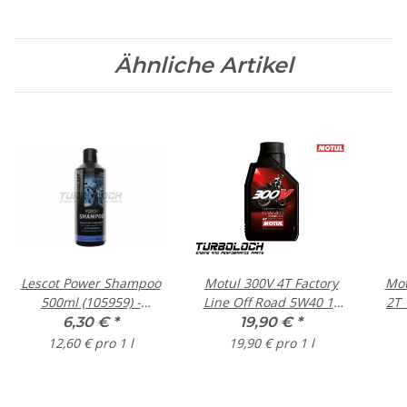
Ähnliche Artikel
Lescot Power Shampoo
Motul 300V 4T Factory
Mot
500ml (105959) -
Line Off Road 5W40 1L
2T 
Shampoo-Konzentrat
(104134) - synthetisches
6,30 €
*
19,90 €
*
Motorrad Motoröl
12,60 € pro 1 l
19,90 € pro 1 l