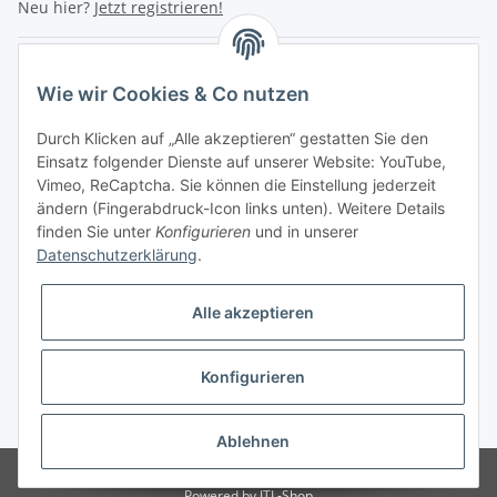
Neu hier?
Jetzt registrieren!
Turboloch Austria e.U
Wie wir Cookies & Co nutzen
Hauptplatz 4
Durch Klicken auf „Alle akzeptieren“ gestatten Sie den
2870 Aspang
Einsatz folgender Dienste auf unserer Website: YouTube,
Vimeo, ReCaptcha. Sie können die Einstellung jederzeit
eMail: info@turboloch.at
ändern (Fingerabdruck-Icon links unten). Weitere Details
Tel: +43 (0)660/1314150
finden Sie unter
Konfigurieren
und in unserer
Datenschutzerklärung
.
Telefonische Erreichbarkeit
Di - Fr 9-17 Uhr / Fr 9-12 Uhr
Alle akzeptieren
Achtung keine Abholung mehr möglich!!!
Konfigurieren
Impressum
* Alle Preise inkl. gesetzlicher USt., zzgl.
Versand
Ablehnen
© Turboloch Austria e.U.
Besucherzähler: 2802457
Powered by
JTL-Shop