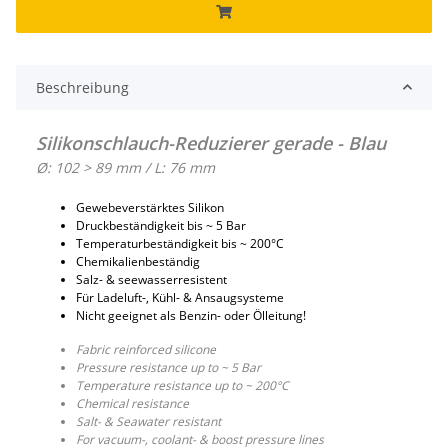
Beschreibung
Silikonschlauch-Reduzierer gerade - Blau
Ø: 102 > 89 mm / L: 76 mm
Gewebeverstärktes Silikon
Druckbeständigkeit bis ~ 5 Bar
Temperaturbeständigkeit bis ~ 200°C
Chemikalienbeständig
Salz- & seewasserresistent
Für Ladeluft-, Kühl- & Ansaugsysteme
Nicht geeignet als Benzin- oder Ölleitung!
Fabric reinforced silicone
Pressure resistance up to ~ 5 Bar
Temperature resistance up to ~ 200°C
Chemical resistance
Salt- & Seawater resistant
For vacuum-, coolant- & boost pressure lines