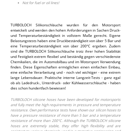
Not for fuel or oil lines!
TURBOLOCH Silikonschläuche wurden für den Motorsport
entwickelt und werden den hohen Anforderungen in Sachen Druck-
und Temperaturbeständigkeit in vollstem Maße gerecht. Eigene
Belastungstests haben eine Druckbeständigkeit von über 5 Bar und
eine Temperaturbeständigkeit von über 200°C ergeben. Zudem
sind die TURBOLOCH Silikonschläuche trotz ihrer hohen Stabilität
und Festigkeit extrem flexibel und beständig gegen verschiedenste
Chemikalien, die im Automobilbau und im Motorsport Verwendung
finden. Diese Eigenschaften ermöglichen einen einfachen Einbau,
eine einfache Verarbeitung und - noch viel wichtiger - eine extrem
lange Lebensdauer. Praktische interne Langzeit-Tests - ganz egal
ob als Ladedruck-, Unterdruck- oder Kühlwasserschläuche - haben
dies schon hundertfach bewiesen!
TURBOLOCH silicone hoses have been developed for motorsports
and fully meet the high requirements in pressure and temperature
resistance. Own performance tests have shown our silicon hoses to
have a pressure resistance of more than 5 bar and a temperature
resistance of more than 200°C. Although the TURBOLOCH silicone
hoses are extremely stable, they offer high flexibility and are