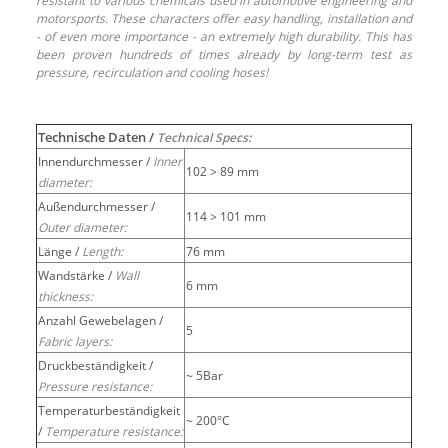
resistant to various chemicals used in automotive engineering and
motorsports. These characters offer easy handling, installation and
- of even more importance - an extremely high durability. This has
been proven hundreds of times already by long-term test as
pressure, recirculation and cooling hoses!
Technische Daten /
Technical Specs:
Innendurchmesser /
Inner
102 > 89 mm
diameter:
Außendurchmesser /
114 > 101 mm
Outer diameter:
Länge /
Length:
76 mm
Wandstärke /
Wall
6 mm
thickness:
Anzahl Gewebelagen /
5
Fabric layers:
Druckbeständigkeit /
~ 5Bar
Pressure resistance:
Temperaturbeständigkeit
~ 200°C
/
Temperature resistance: