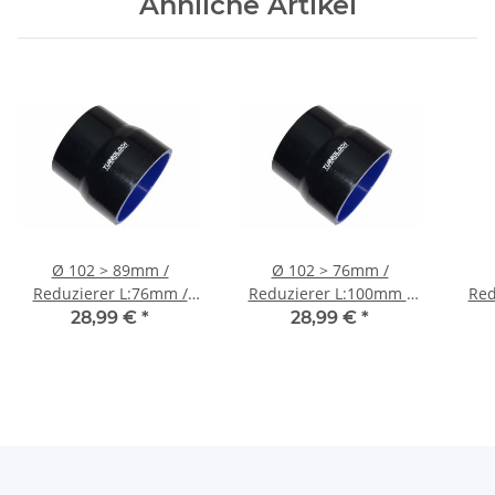
Ähnliche Artikel
Ø 102 > 89mm /
Ø 102 > 76mm /
Reduzierer L:76mm /
Reduzierer L:100mm /
Red
Silikonschlauch -
Silikonschlauch -
Sil
28,99 €
*
28,99 €
*
schwarz
schwarz