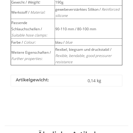
Gewicht /
Weight:
190g
gewebeverstärktes Silikon /
Reinforced
Werkstoff /
Material:
silicone
Passende
Schlauchschellen /
90-110 mm / 80-100 mm
Suitable hose clamps:
Farbe /
Colour:
blau /
blue
flexibel, biegsam und druckstabil /
Weitere Eigenschaften /
flexible, bendable, good pressurer
Further properties:
resistance
Artikelgewicht:
0,14
kg