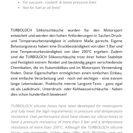
For vacuum-, coolant- & boost pressure lines
Not for fuel or oil lines!
TURBOLOCH Silikonschläuche wurden für den Motorsport
entwickelt und werden den hohen Anforderungen in Sachen Druck-
und Temperaturbeständigkeit in vollstem Maße gerecht. Eigene
Belastungstests haben eine Druckbeständigkeit von über 5 Bar und
eine Temperaturbeständigkeit von über 200°C ergeben. Zudem
sind die TURBOLOCH Silikonschläuche trotz ihrer hohen Stabilität
und Festigkeit extrem flexibel und beständig gegen verschiedenste
Chemikalien, die im Automobilbau und im Motorsport Verwendung
finden. Diese Eigenschaften ermöglichen einen einfachen Einbau,
eine einfache Verarbeitung und - noch viel wichtiger - eine extrem
lange Lebensdauer. Praktische interne Langzeit-Tests - ganz egal
ob als Ladedruck-, Unterdruck- oder Kühlwasserschläuche - haben
dies schon hundertfach bewiesen!
TURBOLOCH silicone hoses have been developed for motorsports
and fully meet the high requirements in pressure and temperature
resistance. Own performance tests have shown our silicon hoses to
have a pressure resistance of more than 5 bar and a temperature
resistance of more than 200°C. Although the TURBOLOCH silicone
hoses are extremely stable, they offer high flexibility and are