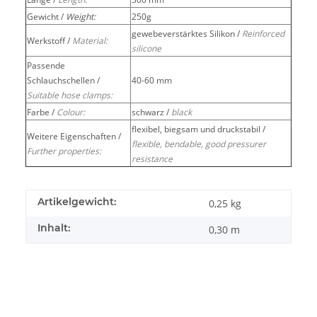
Gewicht /
Weight:
250g
gewebeverstärktes Silikon /
Reinforced
Werkstoff /
Material:
silicone
Passende
Schlauchschellen /
40-60 mm
Suitable hose clamps:
Farbe /
Colour:
schwarz /
black
flexibel, biegsam und druckstabil /
Weitere Eigenschaften /
flexible, bendable, good pressurer
Further properties:
resistance
Artikelgewicht:
0,25
kg
Inhalt:
0,30 m