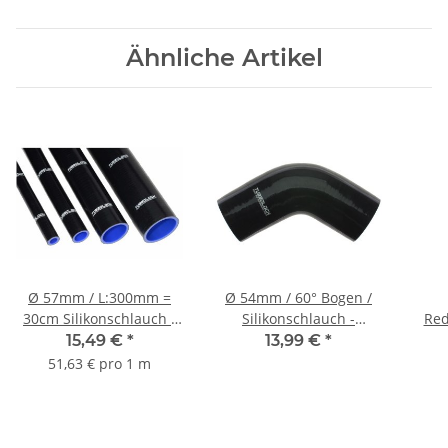
Ähnliche Artikel
Ø 57mm / L:300mm =
Ø 54mm / 60° Bogen /
30cm Silikonschlauch -
Silikonschlauch -
Red
schwarz
schwarz
Sili
15,49 €
*
13,99 €
*
51,63 € pro 1 m