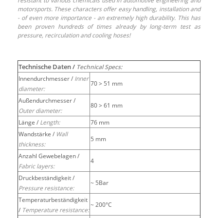
resistant to various chemicals used in automotive engineering and
motorsports. These characters offer easy handling, installation and
- of even more importance - an extremely high durability. This has
been proven hundreds of times already by long-term test as
pressure, recirculation and cooling hoses!
Technische Daten /
Technical Specs:
Innendurchmesser /
Inner
70 > 51 mm
diameter:
Außendurchmesser /
80 > 61 mm
Outer diameter:
Länge /
Length:
76 mm
Wandstärke /
Wall
5 mm
thickness:
Anzahl Gewebelagen /
4
Fabric layers:
Druckbeständigkeit /
~ 5Bar
Pressure resistance:
Temperaturbeständigkeit
~ 200°C
/
Temperature resistance: