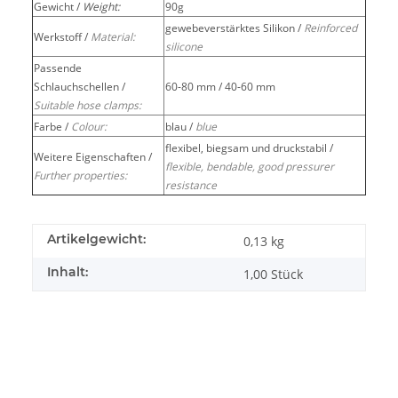
Gewicht /
Weight:
90g
gewebeverstärktes Silikon /
Reinforced
Werkstoff /
Material:
silicone
Passende
Schlauchschellen /
60-80 mm / 40-60 mm
Suitable hose clamps:
Farbe /
Colour:
blau /
blue
flexibel, biegsam und druckstabil /
Weitere Eigenschaften /
flexible, bendable, good pressurer
Further properties:
resistance
Artikelgewicht:
0,13
kg
Inhalt:
1,00 Stück