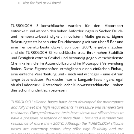
Not for fuel or oil lines!
TURBOLOCH Silikonschläuche wurden für den Motorsport
entwickelt und werden den hohen Anforderungen in Sachen Druck-
und Temperaturbeständigkeit in vollstem Maße gerecht. Eigene
Belastungstests haben eine Druckbeständigkeit von über 5 Bar und
eine Temperaturbeständigkeit von über 200°C ergeben. Zudem
sind die TURBOLOCH Silikonschläuche trotz ihrer hohen Stabilität
und Festigkeit extrem flexibel und beständig gegen verschiedenste
Chemikalien, die im Automobilbau und im Motorsport Verwendung
finden. Diese Eigenschaften ermöglichen einen einfachen Einbau,
eine einfache Verarbeitung und - noch viel wichtiger - eine extrem
lange Lebensdauer. Praktische interne Langzeit-Tests - ganz egal
ob als Ladedruck-, Unterdruck- oder Kühlwasserschläuche - haben
dies schon hundertfach bewiesen!
TURBOLOCH silicone hoses have been developed for motorsports
and fully meet the high requirements in pressure and temperature
resistance. Own performance tests have shown our silicon hoses to
have a pressure resistance of more than 5 bar and a temperature
resistance of more than 200°C. Although the TURBOLOCH silicone
hoses are extremely stable, they offer high flexibility and are