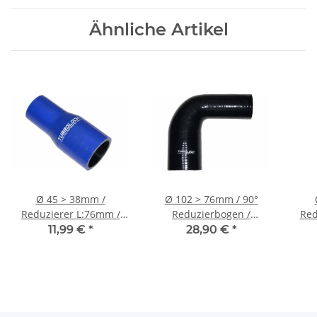
Ähnliche Artikel
Ø 45 > 38mm /
Ø 102 > 76mm / 90°
Reduzierer L:76mm /
Reduzierbogen /
Red
Silikonschlauch - blau
Silikonschlauch -
S
11,99 €
*
28,90 €
*
schwarz